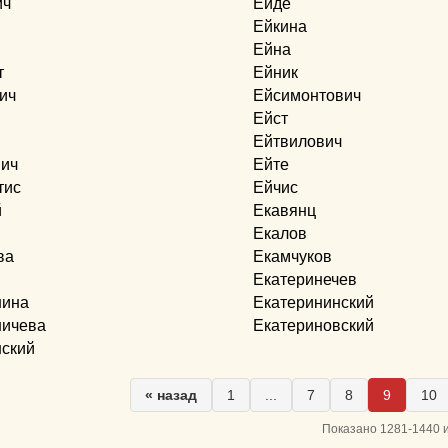
ич
Ейде
Ейкина
Ейна
т
Ейник
ич
Ейсимонтович
Ейст
Ейтвилович
вич
Ейте
тис
Ейчис
й
Екавянц
Екалов
ва
Екамчуков
Екатеринечев
нина
Екатерининский
ничева
Екатериновский
нский
« назад
1
...
7
8
9
10
Показано 1281-1440 