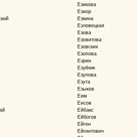
Езикова
Езиор
ский
Езкина
Езловецкая
Езова
Езовитова
й
Езовских
Езопова
Езрин
о
Езубчик
Езупова
Езута
Езыков
Еим
Еисов
ай
Ейбакс
Ейбогов
Ейген
Ейгинтович