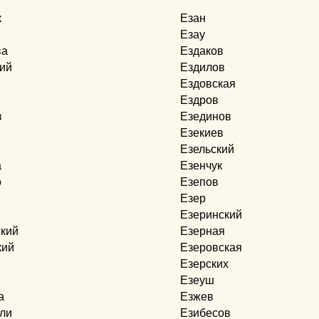
к
Езан
Езау
ва
Ездаков
ий
Ездилов
Ездовская
Ездров
в
Езединов
Езекиев
Езельский
а
Езенчук
о
Езепов
Езер
Езеринский
ский
Езерная
кий
Езеровская
й
Езерских
Езеуш
а
Езжев
ли
Езибесов