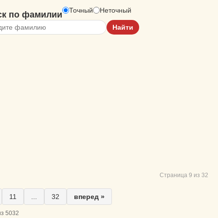
Точный
Неточный
ск по фамилии
Страница 9 из 32
11
...
32
вперед »
из 5032