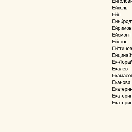
Ейголов
Ейкель
Ейн
Ейнброд
Ейримов
Ейсмонт
Ейстов
Ейтгино
Ейцинай
Ек-Лора
Екалев
Екамасо
Еканова
Екатери
Екатери
Екатери