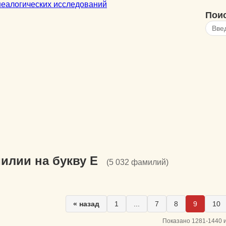
Пои
илии на букву Е
(5 032 фамилий)
« назад
1
...
7
8
9
10
Показано 1281-1440 