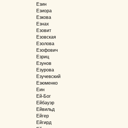
Езин
Езиора
Езкова
Езнах
Езовит
Езовская
Езолова
Езофович
Езриц
Езунов
Езурова
Езучевский
Езюменко
Еин
Ей-Бог
Ейбауэр
Ейвильд
Ейгер
Ейгирд