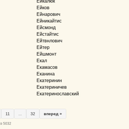
Ейкалюк
Ейков
Ейнарович
Ейникайтис
Ейсмонд
Ейстайтис
Ейтвнлович
Ейтер
Ейшмонт
Екал
Екамасов
Еканина
Екатеринин
Екатериничев
Екатеринославский
11
...
32
вперед »
из 5032