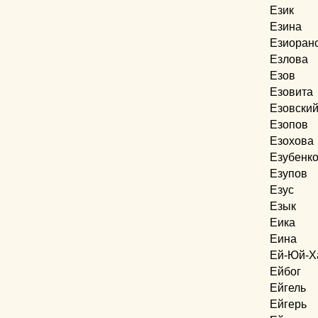
Език
Езина
Езиоран
Езлова
Езов
Езовита
Езовски
Езопов
Езохова
Езубенк
Езупов
Езус
Езык
Еика
Еина
Ей-Юй-Х
Ейбог
Ейгель
Ейгерь