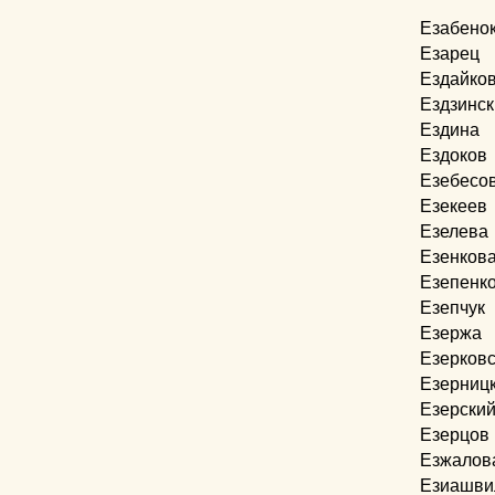
Езабено
Езарец
Ездайко
Ездзинск
Ездина
Ездоков
Езебесо
Езекеев
Езелева
Езенков
Езепенк
Езепчук
Езержа
Езерков
Езерниц
Езерски
Езерцов
Езжалов
Езиашви