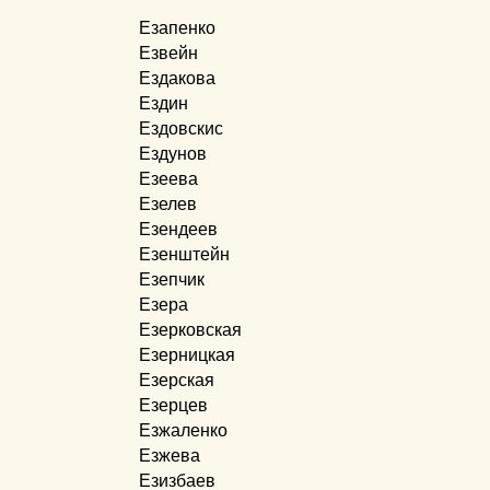
Езапенко
Езвейн
Ездакова
Ездин
Ездовскис
Ездунов
Езеева
Езелев
Езендеев
Езенштейн
Езепчик
Езера
Езерковская
Езерницкая
Езерская
Езерцев
Езжаленко
Езжева
Езизбаев