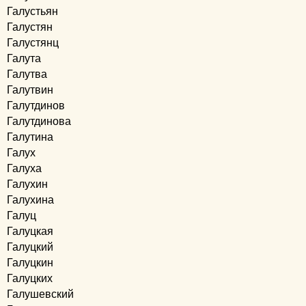
Галустьян
Галустян
Галустянц
Галута
Галутва
Галутвин
Галутдинов
Галутдинова
Галутина
Галух
Галуха
Галухин
Галухина
Галуц
Галуцкая
Галуцкий
Галуцкин
Галуцких
Галушевский