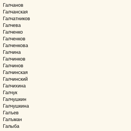
Галчанов
Галчанская
Галчатников
Галчева
Галченко
Галченков
Галченкова
Галчина
Галчинков
Галчинов
Галчинская
Галчинский
Галчихина
Галчук
Галчушкин
Галчушкина
Галъев
Галъман
Галыба