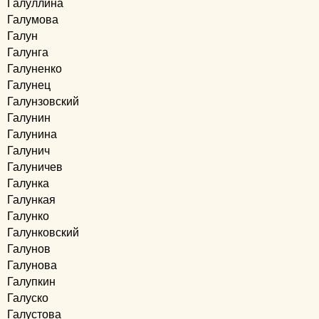
Галуллина
Галумова
Галун
Галунга
Галуненко
Галунец
Галунзовский
Галунин
Галунина
Галунич
Галуничев
Галунка
Галункая
Галунко
Галунковский
Галунов
Галунова
Галупкин
Галуско
Галустова