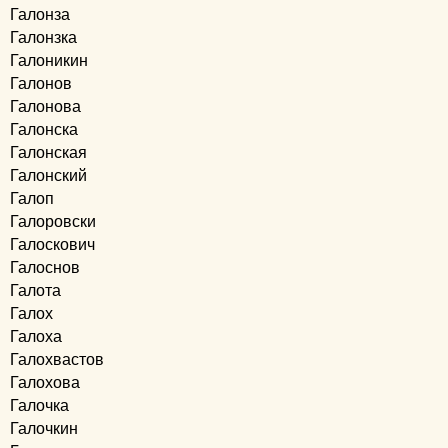
Галонза
Галонзка
Галоникин
Галонов
Галонова
Галонска
Галонская
Галонский
Галоп
Галоровски
Галоскович
Галоснов
Галота
Галох
Галоха
Галохвастов
Галохова
Галочка
Галочкин