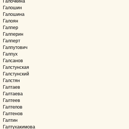
Галочкина
Галошин
Галошина
Галоян
Галпер
Галперин
Галперт
Галпутович
Галпух
Галсанов
Галстунская
Галстунский
Галстян
Галтаев
Галтаева
Галтеев
Галтелов
Галтенов
Галтин
Галтухакимова