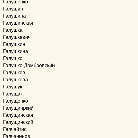
Галушенко
Галушин
Галушина
Галушинская
Галушка
Галушкевич
Галушкин
Галушкина
Галушко
Галушко-Домбровский
Галушков
Галушкова
Галушук
Галущак
Галущенко
Галущинркий
Галущинская
Галущинский
Галчайтис
Галчанинов