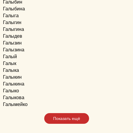
Галыбин
Галыбина
Галыга
Галыгин
Галыгина
Галыдев
Галызин
Галызина
Галый
Галык
Галыка
Галыкин
Галыкина
Галыко
Галыкова
Галымейко
Показать ещё