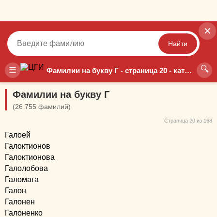
✕
Найти
🔍
Точный
Неточный
☰
Фамилии на букву Г - страница 20 - каталог РосГенеа
Фамилии на букву Г
(26 755 фамилий)
Страница 20 из 168
Галоей
Галоктионов
Галоктионова
Галолобова
Галомага
Галон
Галонен
Галоненко