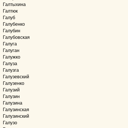
Галтыхина
Галтюк
Галуб
Галубенко
Галубин
Галубовская
Галуга
Галуган
Галужко
Галуза
Галузга
Галузевский
Галузенко
Галузий
Галузин
Галузина
Галузинская
Галузинский
Галузо