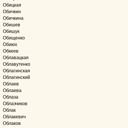
Обицкая
Обичкин
Обичкина
Обишев
Обишук
Обищенко
Обиюх
Обкеев
Облавацкая
Облавутенко
Облагинская
Облагинский
Облаев
Облаева
Облаза
Облазчиков
Облак
Облакевич
Облаков