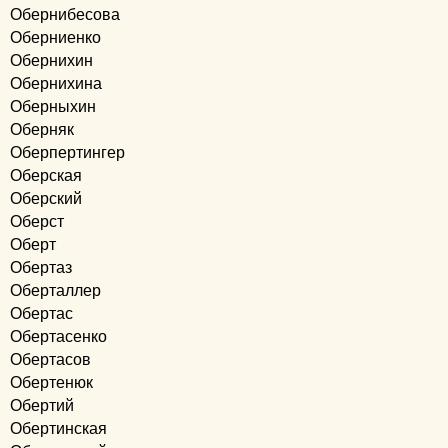
Обернибесова
Оберниенко
Обернихин
Обернихина
Оберныхин
Оберняк
Оберпертингер
Оберская
Оберский
Оберст
Оберт
Обертаз
Оберталлер
Обертас
Обертасенко
Обертасов
Обертенюк
Обертий
Обертинская