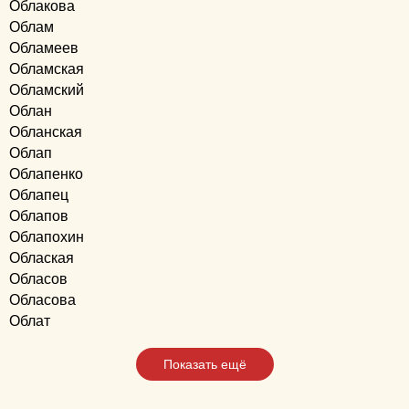
Облакова
Облам
Обламеев
Обламская
Обламский
Облан
Обланская
Облап
Облапенко
Облапец
Облапов
Облапохин
Облаская
Обласов
Обласова
Облат
Показать ещё