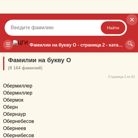
✕
Найти
🔍
Точный
Неточный
☰
Фамилии на букву О - страница 2 - каталог РосГенеа
Фамилии на букву О
(8 164 фамилий)
Страница 2 из 52
Обермиллер
Обермнллер
Обермок
Оберн
Обернаур
Обернебесов
Обернеев
Обернибесов