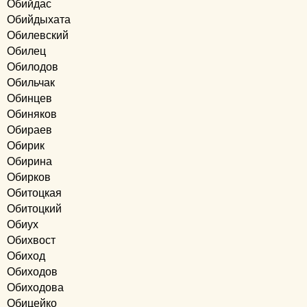
Обийдас
Обийдыхата
Обилевский
Обилец
Обилодов
Обильчак
Обинцев
Обиняков
Обираев
Обирик
Обирина
Обирков
Обитоцкая
Обитоцкий
Обиух
Обихвост
Обиход
Обиходов
Обиходова
Обицейко