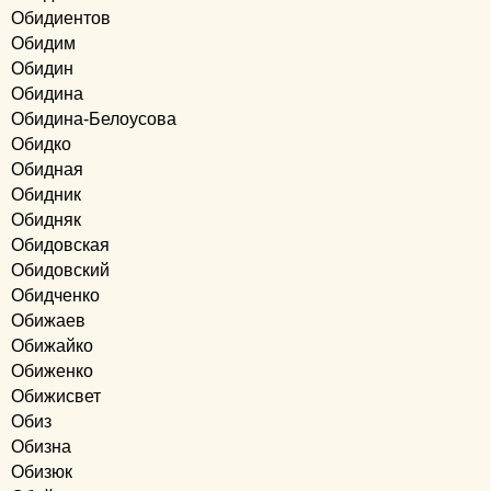
Обидиентов
Обидим
Обидин
Обидина
Обидина-Белоусова
Обидко
Обидная
Обидник
Обидняк
Обидовская
Обидовский
Обидченко
Обижаев
Обижайко
Обиженко
Обижисвет
Обиз
Обизна
Обизюк