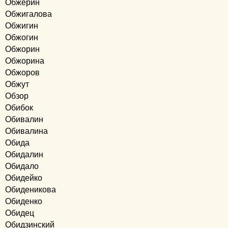
Обжерин
Обжигалова
Обжигин
Обжогин
Обжорин
Обжорина
Обжоров
Обжут
Обзор
Обибок
Обивалин
Обивалина
Обида
Обидалин
Обидало
Обидейко
Обиденикова
Обиденко
Обидец
Обидзинский