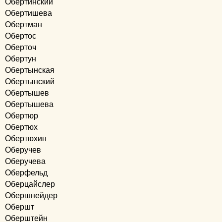
Обертинский
Обертишева
Обертман
Обертос
Оберточ
Обертун
Обертынская
Обертынский
Обертышев
Обертышева
Обертюр
Обертюх
Обертюхин
Оберучев
Оберучева
Оберфельд
Оберцайслер
Обершнейдер
Обершт
Оберштейн