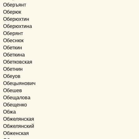
Оберъянт
Оберюк
Оберюхтин
Оберюхтина
Оберянт
Обеснюк
Обеткин
Обеткина
Обетковская
Обетнин
Обеуов
Обецыянович
Обешев
Обещалова
Обещенко
Обжа
Обжелянская
Обжелянский
Обженская