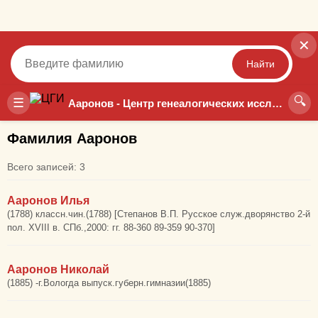
✕
Найти
🔍
Точный
Неточный
☰
Ааронов - Центр генеалогических исследований
Фамилия Ааронов
Всего записей: 3
Ааронов Илья
(1788) классн.чин.(1788) [Степанов В.П. Русское служ.дворянство 2-й
пол. XVIII в. СПб.,2000: гг. 88-360 89-359 90-370]
Ааронов Николай
(1885) -г.Вологда выпуск.губерн.гимназии(1885)