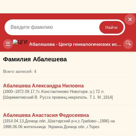
✕
Найти
🔍
Точный
Неточный
☰
Абалешева - Центр генеалогических исследований
Фамилия Абалешева
Всего записей: 4
Абалешева Александра Ниловна
(1800--1872.09.17,†с.Константиново Новоторж.-у.) 72 л.
[Шереметевский В. Русск.провинц.некрополь. Т.1. М.,1914]
Абалешева Анастасия Федосеевна
(1914.04.13,Донецк.обл.,Шахтарский р-н,с.Грабово--,1996) на
1996.06.06 жительница: Украина Донецк.обл.,г.Торез