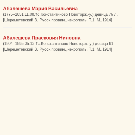
Абалешева Мария Васильевна
(1775--1851.11.08,†с.Константиново Новоторж.-у.) девица 76 л.
[Шереметевский В. Русск.провинц.некрополь. Т.1. М.,1914]
Абалешева Прасковия Ниловна
(1804--1895.05.13,†с.Константиново Новоторж.-у.) девица 91
[Шереметевский В. Русск.провинц.некрополь. Т.1. М.,1914]