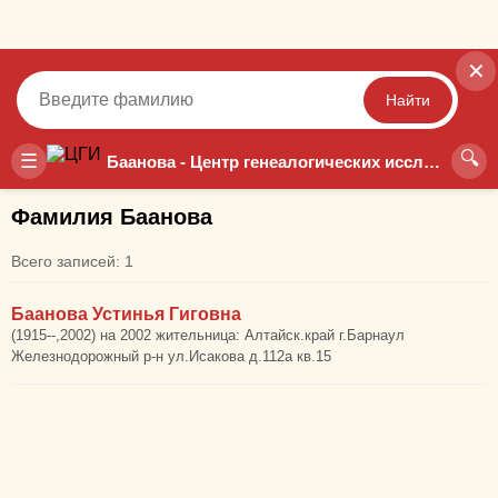
✕
Найти
🔍
Точный
Неточный
☰
Баанова - Центр генеалогических исследований
Фамилия Баанова
Всего записей: 1
Баанова Устинья Гиговна
(1915--,2002) на 2002 жительница: Алтайск.край г.Барнаул
Железнодорожный р-н ул.Исакова д.112а кв.15