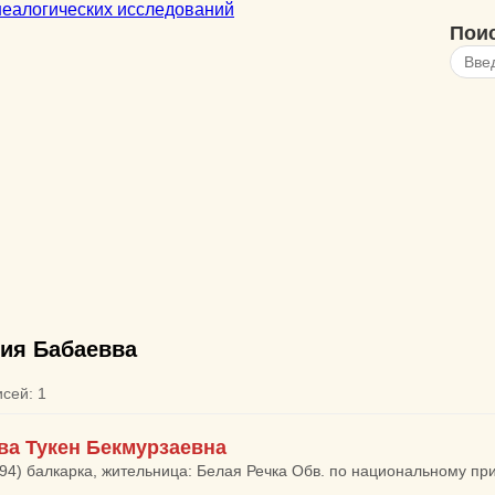
Пои
ия Бабаевва
исей: 1
ва Тукен Бекмурзаевна
994) балкарка, жительница: Белая Речка Обв. по национальному п