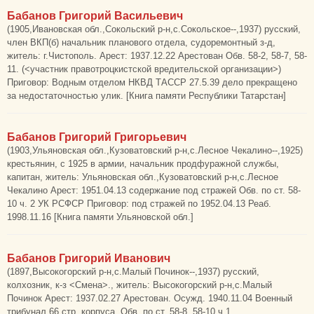
Бабанов Григорий Васильевич
(1905,Ивановская обл.,Сокольский р-н,с.Сокольское--,1937) русский,
член ВКП(б) начальник планового отдела, судоремонтный з-д,
житель: г.Чистополь. Арест: 1937.12.22 Арестован Обв. 58-2, 58-7, 58-
11. (<участник правотроцкистской вредительской организации>)
Приговор: Водным отделом НКВД ТАССР 27.5.39 дело прекращено
за недостаточностью улик. [Книга памяти Республики Татарстан]
Бабанов Григорий Григорьевич
(1903,Ульяновская обл.,Кузоватовский р-н,с.Лесное Чекалино--,1925)
крестьянин, с 1925 в армии, начальник продфуражной службы,
капитан, житель: Ульяновская обл.,Кузоватовский р-н,с.Лесное
Чекалино Арест: 1951.04.13 содержание под стражей Обв. по ст. 58-
10 ч. 2 УК РСФСР Приговор: под стражей по 1952.04.13 Реаб.
1998.11.16 [Книга памяти Ульяновской обл.]
Бабанов Григорий Иванович
(1897,Высокогорский р-н,с.Малый Починок--,1937) русский,
колхозник, к-з <Смена>., житель: Высокогорский р-н,с.Малый
Починок Арест: 1937.02.27 Арестован. Осужд. 1940.11.04 Военный
трибунал 66 стр. корпуса. Обв. по ст. 58-8, 58-10 ч.1.