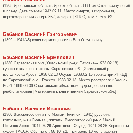
(1905,Ярославская область,Яросл. область.) В Вел.Отеч. войну погиб
в плену. Дата смерти 1942.09.11. Место смерти, захоронения,
перезахоронения лагерь 352, лазарет. [КПЯО, том 7, стр. 62.]
Бабанов Василий Григорьевич
(1899---1941/45) красноармеец погиб в Вел.Отеч. войну
Бабанов Василий Ермилович
(1880,Саратовская обл.,Хвалынский р-н,с.Елховка---1938.02.18)
кузнец в колхозе, житель: Саратовская обл.,Хвалынский р-
н,с.Елховка Арест: 1938.02.10 Осужд. 1938.02.15 тройка при УНКВД
по Саратовской обл.. Расстр. 1938.02.18. Место расстрела: г.Вольск
Реаб. 1989.06.06 Саратовским областным судом., основание:
реабилитирован [Материалы к книге памяти Саратовской обл.]
Бабанов Василий Иванович
(1900,Высокогорский р-н,с.Малый Починок--,1941) русский,
колхозник, к-з <Смена>., житель: Высокогорский р-н,с.Малый
Починок Арест: 1941.05.29 Арестован. Осужд. 1941.08.26 Верховным
судом ТАССР. Обв. по ст. 58-10 ч.1. Приговор: 10 лет лишения