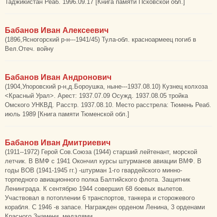
Таджикистан Реаб. 1996.09.17 [Книга памяти Псковской обл.]
Бабанов Иван Алексеевич
(1896,Ясногорский р-н---1941/45) Тула-обл. красноармеец погиб в
Вел.Отеч. войну
Бабанов Иван Андронович
(1904,Упоровский р-н,д.Бороушка, ныне---1937.08.10) Кузнец колхоза
<Красный Урал>. Арест: 1937.07.09 Осужд. 1937.08.05 тройка
Омского УНКВД. Расстр. 1937.08.10. Место расстрела: Тюмень Реаб.
июль 1989 [Книга памяти Тюменской обл.]
Бабанов Иван Дмитриевич
(1911--1972) Герой Сов.Союза (1944) старший лейтенант, морской
летчик. В ВМФ с 1941 Окончил курсы штурманов авиации ВМФ. В
годы ВОВ (1941-1945 гг.) -штурман 1-го гвардейского минно-
торпедного авиационного полка Балтийского флота. Защитник
Ленинграда. К сентябрю 1944 совершил 68 боевых вылетов.
Участвовал в потоплении 6 транспортов, танкера и сторожевого
корабля. С 1946 -в запасе. Награжден орденом Ленина, 3 орденами
Красного Знамени, медалями.