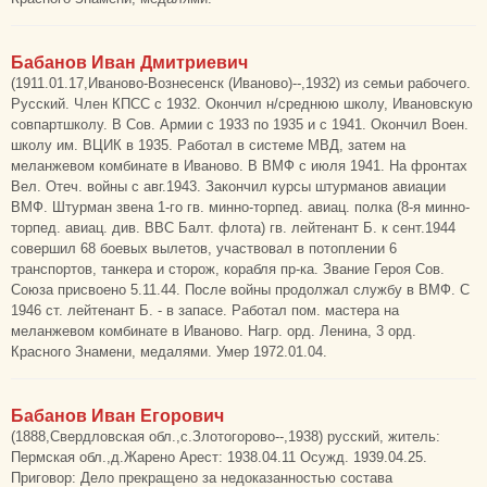
Бабанов Иван Дмитриевич
(1911.01.17,Иваново-Вознесенск (Иваново)--,1932) из семьи рабочего.
Русский. Член КПСС с 1932. Окончил н/среднюю школу, Ивановскую
совпартшколу. В Сов. Армии с 1933 по 1935 и с 1941. Окончил Воен.
школу им. ВЦИК в 1935. Работал в системе МВД, затем на
меланжевом комбинате в Иваново. В ВМФ с июля 1941. На фронтах
Вел. Отеч. войны с авг.1943. Закончил курсы штурманов авиации
ВМФ. Штурман звена 1-го гв. минно-торпед. авиац. полка (8-я минно-
торпед. авиац. див. ВВС Балт. флота) гв. лейтенант Б. к сент.1944
совершил 68 боевых вылетов, участвовал в потоплении 6
транспортов, танкера и сторож, корабля пр-ка. Звание Героя Сов.
Союза присвоено 5.11.44. После войны продолжал службу в ВМФ. С
1946 ст. лейтенант Б. - в запасе. Работал пом. мастера на
меланжевом комбинате в Иваново. Нагр. орд. Ленина, 3 орд.
Красного Знамени, медалями. Умер 1972.01.04.
Бабанов Иван Егорович
(1888,Свердловская обл.,с.Злотогорово--,1938) русский, житель:
Пермская обл.,д.Жарено Арест: 1938.04.11 Осужд. 1939.04.25.
Приговор: Дело прекращено за недоказанностью состава