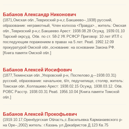
Бабанов Александр Никонович
(1871,Омская обл.,Тевризский р-н,с.Бакшеево--,1938) русский,
образование: неграмотный, Член колхоза <Правда>., житель: Омская
обл.,Тевризский р-н,с.Бакшеево Арест: 1938.08.28 Осужд. 1939.01.10
Тарский окрсуд. Обв. по ст. 58-2 УК РСФСР Приговор: 10 лет ИТЛ с
последующим поражением в правах на 5 лет. Реаб. 1992.12.09
прокуратурой Омской обл.,основание: на основании Закона РФ.
[Книга памяти Омской обл.]
Бабанов Алексей Иосифович
(1877,Тюменская обл.,Упоровский р-н, Поспелово д---1938.03.31)
русский, образование: начальное, б/п, педучилище, столяр, житель:
Томская обл.,Колпашево Арест: 1938.02.15 Осужд. 1938.03.12. Обв.
РОВС Расстр. 1938.03.31 Реаб. 1956.10.04 [Книга памяти Томской
обл.]
Бабанов Алексей Прокофьевич
(1919.10.17,Оренбургская Область,с.Васильевка Карманаевского р-
на Оре--,2002) житель: г.Казань ул.Декабристов Д.123 Кв.75