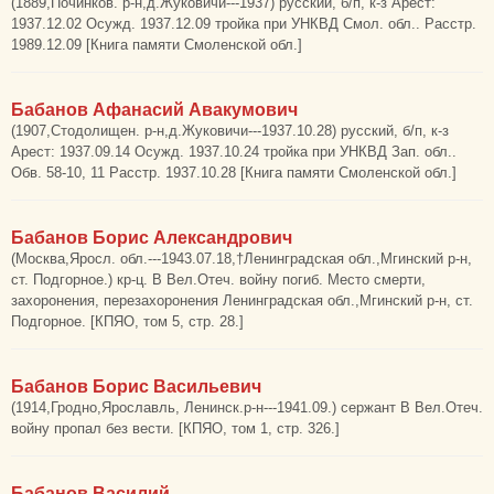
(1889,Починков. р-н,д.Жуковичи---1937) русский, б/п, к-з Арест:
1937.12.02 Осужд. 1937.12.09 тройка при УНКВД Смол. обл.. Расстр.
1989.12.09 [Книга памяти Смоленской обл.]
Бабанов Афанасий Авакумович
(1907,Стодолищен. р-н,д.Жуковичи---1937.10.28) русский, б/п, к-з
Арест: 1937.09.14 Осужд. 1937.10.24 тройка при УНКВД Зап. обл..
Обв. 58-10, 11 Расстр. 1937.10.28 [Книга памяти Смоленской обл.]
Бабанов Борис Александрович
(Москва,Яросл. обл.---1943.07.18,†Ленинградская обл.,Мгинский р-н,
ст. Подгорное.) кр-ц. В Вел.Отеч. войну погиб. Место смерти,
захоронения, перезахоронения Ленинградская обл.,Мгинский р-н, ст.
Подгорное. [КПЯО, том 5, стр. 28.]
Бабанов Борис Васильевич
(1914,Гродно,Ярославль, Ленинск.р-н---1941.09.) сержант В Вел.Отеч.
войну пропал без вести. [КПЯО, том 1, стр. 326.]
Бабанов Василий