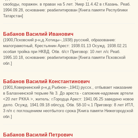
свободы, поражен. в правах на 5 лет. Умер 11.4.42 в г.Казань. Реаб.
1994.09.28, основание: реабилитирован [Книга памяти Республики
Татарстан]
Бабанов Василий Иванович
(1900,Псковский р-н,д.Хотицы--,1938) русский, образование:
малограмотный, Крестьянин Арест: 1938.01.13 Осужд. 1938.02.21
особая тройка при НКВД. Обв. б/ст Приговор: 10 лет л/с Реаб.
1995.10.18, основание: реабилитирован [Книга памяти Псковской
обл.]
Бабанов Василий Константинович
(1901,Ковернинский р-н,д.Рыбное--,1941) русск., отбывает наказание
в Балахнинской тюрьме № 3. До ареста - сапожник-надомник артели
<20 лет РККА >, житель: г.Городца Арест: 1941.06.25 заведено новое
дело. Осужд. 1941.09.18 облсуд. Обв. 58-10 ч.1 Приговор: 8 лет ИТЛ,
3 п/п с поглощением неотбытого срока [Книга памяти Нижегородской
обл.]
Бабанов Василий Петрович