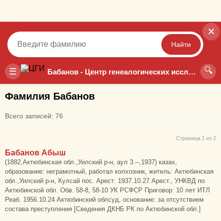
✕
Найти
🔍
Точный
Неточный
☰
Бабанов - Центр генеалогических исследований
Фамилия Бабанов
Всего записей: 76
Страница 1 из 2
Бабанов Абыш
(1882,Актюбинская обл.,Уилский р-н, аул 3.--,1937) казах,
образование: неграмотный, работал колхозник, житель: Актюбинская
обл.,Уилский р-н, Кулсай пос. Арест: 1937.10.27 Арест., УНКВД по
Актюбинской обл. Обв. 58-8, 58-10 УК РСФСР Приговор: 10 лет ИТЛ
Реаб. 1956.10.24 Актюбинский облсуд, основание: за отсутствием
состава преступления [Сведения ДКНБ РК по Актюбинской обл.]