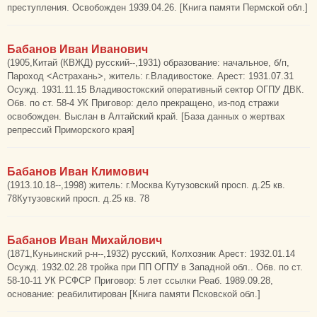
преступления. Освобожден 1939.04.26. [Книга памяти Пермской обл.]
Бабанов Иван Иванович
(1905,Китай (КВЖД) русский--,1931) образование: начальное, б/п,
Пароход <Астрахань>, житель: г.Владивостоке. Арест: 1931.07.31
Осужд. 1931.11.15 Владивостокский оперативный сектор ОГПУ ДВК.
Обв. по ст. 58-4 УК Приговор: дело прекращено, из-под стражи
освобожден. Выслан в Алтайский край. [База данных о жертвах
репрессий Приморского края]
Бабанов Иван Климович
(1913.10.18--,1998) житель: г.Москва Кутузовский просп. д.25 кв.
78Кутузовский просп. д.25 кв. 78
Бабанов Иван Михайлович
(1871,Куньинский р-н--,1932) русский, Колхозник Арест: 1932.01.14
Осужд. 1932.02.28 тройка при ПП ОГПУ в Западной обл.. Обв. по ст.
58-10-11 УК РСФСР Приговор: 5 лет ссылки Реаб. 1989.09.28,
основание: реабилитирован [Книга памяти Псковской обл.]