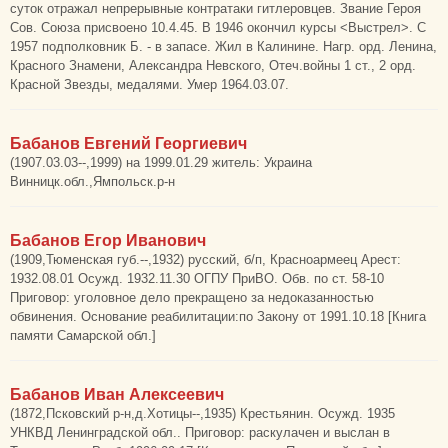
суток отражал непрерывные контратаки гитлеровцев. Звание Героя
Сов. Союза присвоено 10.4.45. В 1946 окончил курсы <Выстрел>. С
1957 подполковник Б. - в запасе. Жил в Калинине. Нагр. орд. Ленина,
Красного Знамени, Александра Невского, Отеч.войны 1 ст., 2 орд.
Красной Звезды, медалями. Умер 1964.03.07.
Бабанов Евгений Георгиевич
(1907.03.03--,1999) на 1999.01.29 житель: Украина
Винницк.обл.,Ямпольск.р-н
Бабанов Егор Иванович
(1909,Тюменская губ.--,1932) русский, б/п, Красноармеец Арест:
1932.08.01 Осужд. 1932.11.30 ОГПУ ПриВО. Обв. по ст. 58-10
Приговор: уголовное дело прекращено за недоказанностью
обвинения. Основание реабилитации:по Закону от 1991.10.18 [Книга
памяти Самарской обл.]
Бабанов Иван Алексеевич
(1872,Псковский р-н,д.Хотицы--,1935) Крестьянин. Осужд. 1935
УНКВД Ленинградской обл.. Приговор: раскулачен и выслан в