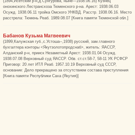
(1894,Исетский р-н,д.Сунгурова, ныне---1938.06.16) Кузнец
онохинского Лестрансхоза Тюменского р-на. Арест: 1938.06.03
Осужд. 1938.06.11 тройка Омского УНКВД. Расстр. 1938.06.16. Место
расстрела: Тюмень Реаб. 1989.08.07 [Книга памяти Тюменской обл.]
Бабанов Кузьма Матвеевич
(1899,Калужская губ.,с.Устоша--,1938) русский, зам.главного
бухгалтера конторы <Якутзолотопродснаб>, житель: ЯАССР,
Алданский р-н, прииск Незаметный Арест: 1938.01.04 Осужд.
1938.07.08 Верховный суд ЯАССР. Обв. ст.ст.58-7, 58-11 УК РСФСР
Приговор: 20 лет ИТЛ Реаб. 1957.10.19 Верховный суд СССР,
основание: Дело прекращено за отсутствием состава преступления
[Книга памяти Республики Саха (Якутия)]