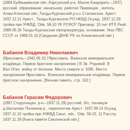
(1884,Куйбышевская обл.,Карсунский р-н, Малое Кандорать--,1937)
русский, образование: начальное, работал Приемщик., житель:
Алма-Атинская обл.,Талды-Курганский р-н,с.Сталинское. Арест:
1937.12.21 Арест., Талды-Курганское РО НКВД Осужд. 1937.12.29
тройка при УНКВД. Обв. 58-10 УК РСФСР Приговор: 10 лет ИТЛ Реаб.
1989.06.26 Талды-Курганская облпрокуратура, основание: Указ ПВС
СССР от 1989.01.16 [Сведения ДКНБ РК по Алматинской обл.]
Бабанов Владимир Николаевич
(Ярославль---1942.06.10,†Ярославль. Воинское мемориальное
кладбище. Первое братское захоронение.) В Зв. Рядовой. В
Вел.Отеч. войну от болезни. Место смерти эг 1085. Место
захоронения Ярославль. Воинское мемориальное кладбище. Первое
братское захоронение. [Вечная память, стр. 102.]
Бабанов Герасим Федорович
(1887,Стодолищен. р-н---1937.11.29) русский, б/п, техникум
д.Шаталово Починков.р., переплетчик Арест: 1937.09.14 Осужд.
1937.11.10 тройка при УНКВД Смол. обл.. Обв. 58-10, 11 Расстр.
1937.11.29 [Книга памяти Смоленской обл.]