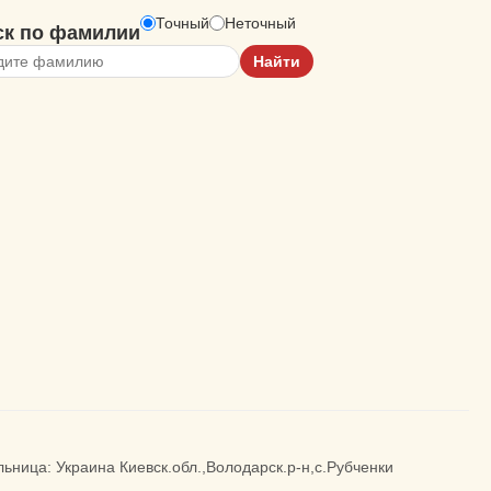
Точный
Неточный
ск по фамилии
ельница: Украина Киевск.обл.,Володарск.р-н,с.Рубченки