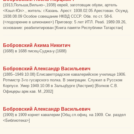
(1913,Польша,Вильно--,1938) еврей, заготовщик обуви, артель
<Кзыл-Юл>., житель: г.Казань. Арест: 1938.02.05 Арестован. Осужд.
1938.08.09 Особое совещание НКВД СССР. Обв. по ст. 58-6.
(<подозрение в шпионаже>) Приговор: 5 лет ИТЛ. Реаб. 1989.09.26,
основание: реабилитирован [Книга памяти Республики Татарстан]
Бобровский Акима Никитич
(1688) в 1688 писец-Суджа-у.(1688)
Бобровский Александр Васильевич
(1885--1949.10.08) Елисаветградское кавалерийское училище 1906.
Ротмистр 3-го гусарского полка. В эмиграции. Служил в Русском
Корпусе. Умер 1949.10.08 в Зальцбурге (Австрия) [Волков С.В.
Офицеры арм.кав. М.,2002]
Бобровский Александр Васильевич
(1909) в 1909 корнет кавалерии [Общ.сп.офиц. на 1909. См. раздел
<Библиотека>]