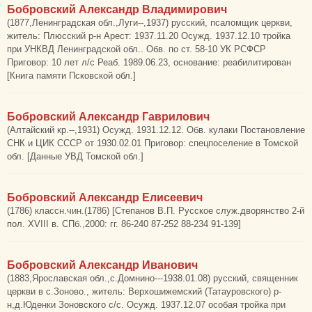
Бобровский Александр Владимирович
(1877,Ленинградская обл.,Луги--,1937) русский, псаломщик церкви,
житель: Плюсский р-н Арест: 1937.11.20 Осужд. 1937.12.10 тройка
при УНКВД Ленинградской обл.. Обв. по ст. 58-10 УК РСФСР
Приговор: 10 лет л/с Реаб. 1989.06.23, основание: реабилитирован
[Книга памяти Псковской обл.]
Бобровский Александр Гаврилович
(Алтайский кр.--,1931) Осужд. 1931.12.12. Обв. кулаки Постановление
СНК и ЦИК СССР от 1930.02.01 Приговор: спецпоселение в Томской
обл. [Данные УВД Томской обл.]
Бобровский Александр Елисеевич
(1786) классн.чин.(1786) [Степанов В.П. Русское служ.дворянство 2-й
пол. XVIII в. СПб.,2000: гг. 86-240 87-252 88-234 91-139]
Бобровский Александр Иванович
(1883,Ярославская обл.,с.Домнино---1938.01.08) русский, священник
церкви в с.Зоново., житель: Верхошижемский (Татауровского) р-
н,д.Юденки Зоновского с/с. Осужд. 1937.12.07 особая тройка при