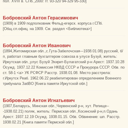
пол. XVIII в. СПб.,2000: гг. 93-320 94-329 95-330]
Бобровский Антон Герасимович
(1909) в 1909 подполковник Фельд-егерск. корпуса г.СПб.
[Общ.сп.офиц. на 1909. См. раздел <Библиотека>]
Бобровский Антон Иванович
(1894,Житомирская обл.,с.Гута-Забелочская---1938.01.08) русский, б/
п, работал главным бухгалтером совхоза в улусе Бузуй, житель:
Иркутская обл.,улус Бузуй Эхирит-Булагатский р-н Арест: 1937.10.28
Осужд. 1937.12.22 Комиссия НКВД СССР и Прокурора СССР. Обв. по
ст. 58-1 <а> УК РСФСР Расстр. 1938.01.08. Место расстрела:
г.Иркутск Реаб. 1962.06.22 реабилитирован определением Военного
трибунала ЗабВО [Книга памяти Иркутской обл.]
Бобровский Антон Игнатьевич
(1907,Беларусь, Минская обл.,Червенский р-н, хут. Репище--
-1938.02.21) поляк, житель: Пермская обл.,Косинский р-н,п.Одань
Арест: 1937.12.19 Осужд. 1938.01.15. Обв. Обвинение: шп. Расстр.
1938.02.21 [Книга памяти Пермской обл.]