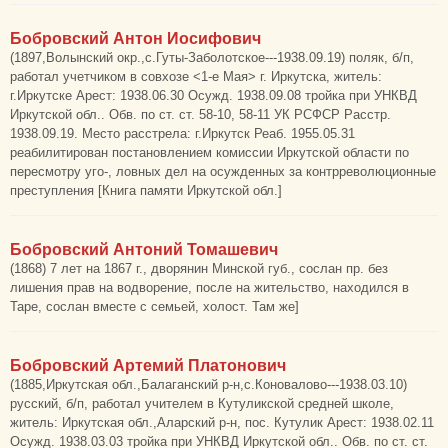
Бобровский Антон Иосифович
(1897,Волынский окр.,с.Гуты-Заболотское---1938.09.19) поляк, б/п,
работал учетчиком в совхозе <1-е Мая> г. Иркутска, житель:
г.Иркутске Арест: 1938.06.30 Осужд. 1938.09.08 тройка при УНКВД
Иркутской обл.. Обв. по ст. ст. 58-10, 58-11 УК РСФСР Расстр.
1938.09.19. Место расстрела: г.Иркутск Реаб. 1955.05.31
реабилитирован постановлением комиссии Иркутской области по
пересмотру уго-, ловных дел на осужденных за контрреволюционные
преступления [Книга памяти Иркутской обл.]
Бобровский Антоний Томашевич
(1868) 7 лет на 1867 г., дворянин Минской губ., сослан пр. без
лишения прав на водворение, после на жительство, находился в
Таре, сослан вместе с семьей, холост. Там же]
Бобровский Артемий Платонович
(1885,Иркутская обл.,Балаганский р-н,с.Коновалово---1938.03.10)
русский, б/п, работал учителем в Кутуликской средней школе,
житель: Иркутская обл.,Аларский р-н, пос. Кутулик Арест: 1938.02.11
Осужд. 1938.03.03 тройка при УНКВД Иркутской обл.. Обв. по ст. ст.