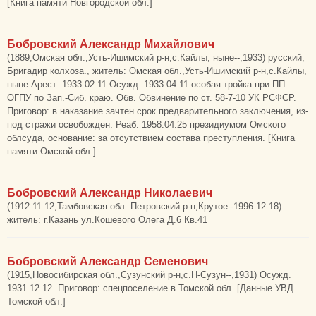
[Книга памяти Новгородской обл.]
Бобровский Александр Михайлович
(1889,Омская обл.,Усть-Ишимский р-н,с.Кайлы, ныне--,1933) русский,
Бригадир колхоза., житель: Омская обл.,Усть-Ишимский р-н,с.Кайлы,
ныне Арест: 1933.02.11 Осужд. 1933.04.11 особая тройка при ПП
ОГПУ по Зап.-Сиб. краю. Обв. Обвинение по ст. 58-7-10 УК РСФСР.
Приговор: в наказание зачтен срок предварительного заключения, из-
под стражи освобожден. Реаб. 1958.04.25 президиумом Омского
облсуда, основание: за отсутствием состава преступления. [Книга
памяти Омской обл.]
Бобровский Александр Николаевич
(1912.11.12,Тамбовская обл. Петровский р-н,Крутое--1996.12.18)
житель: г.Казань ул.Кошевого Олега Д.6 Кв.41
Бобровский Александр Семенович
(1915,Новосибирская обл.,Сузунский р-н,с.Н-Сузун--,1931) Осужд.
1931.12.12. Приговор: спецпоселение в Томской обл. [Данные УВД
Томской обл.]