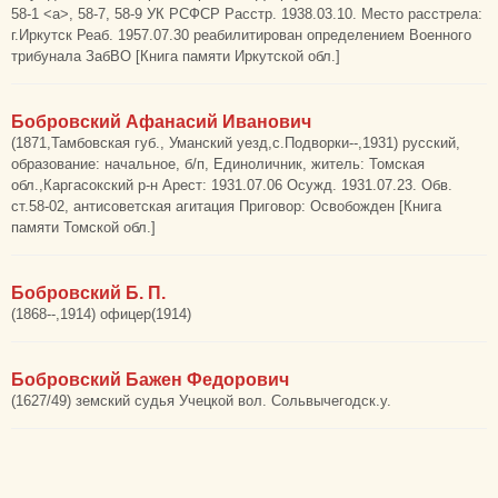
58-1 <а>, 58-7, 58-9 УК РСФСР Расстр. 1938.03.10. Место расстрела:
г.Иркутск Реаб. 1957.07.30 реабилитирован определением Военного
трибунала ЗабВО [Книга памяти Иркутской обл.]
Бобровский Афанасий Иванович
(1871,Тамбовская губ., Уманский уезд,с.Подворки--,1931) русский,
образование: начальное, б/п, Единоличник, житель: Томская
обл.,Каргасокский р-н Арест: 1931.07.06 Осужд. 1931.07.23. Обв.
ст.58-02, антисоветская агитация Приговор: Освобожден [Книга
памяти Томской обл.]
Бобровский Б. П.
(1868--,1914) офицер(1914)
Бобровский Бажен Федорович
(1627/49) земский судья Учецкой вол. Сольвычегодск.у.