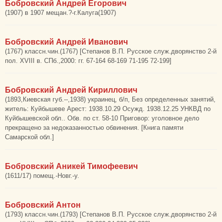
Бобровский Андрей Егорович
(1907) в 1907 мещан.?-г.Калуга(1907)
Бобровский Андрей Иванович
(1767) классн.чин.(1767) [Степанов В.П. Русское служ.дворянство 2-й
пол. XVIII в. СПб.,2000: гг. 67-164 68-169 71-195 72-199]
Бобровский Андрей Кириллович
(1893,Киевская губ.--,1938) украинец, б/п, Без определенных занятий,
житель: Куйбышеве Арест: 1938.10.29 Осужд. 1938.12.25 УНКВД по
Куйбышевской обл.. Обв. по ст. 58-10 Приговор: уголовное дело
прекращено за недоказанностью обвинения. [Книга памяти
Самарской обл.]
Бобровский Аникей Тимофеевич
(1611/17) помещ.-Новг.-у.
Бобровский Антон
(1793) классн.чин.(1793) [Степанов В.П. Русское служ.дворянство 2-й