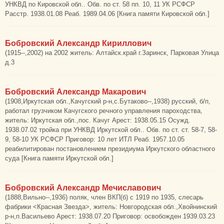
УНКВД по Кировской обл.. Обв. по ст. 58 пп. 10, 11 УК РСФСР
Расстр. 1938.01.08 Реаб. 1989.04.06 [Книга памяти Кировской обл.]
Бобровский Александр Кириллович
(1915--,2002) на 2002 житель: Алтайск.край г.Заринск, Парковая Улица
д.3
Бобровский Александр Макарович
(1908,Иркутская обл.,Качугский р-н,с.Бутаково--,1938) русский, б/п,
работал грузчиком Качугского речного управления пароходства,
житель: Иркутская обл.,пос. Качуг Арест: 1938.05.15 Осужд.
1938.07.02 тройка при УНКВД Иркутской обл.. Обв. по ст. ст. 58-7, 58-
9, 58-10 УК РСФСР Приговор: 10 лет ИТЛ Реаб. 1957.10.05
реабилитирован постановлением президиума Иркутского областного
суда [Книга памяти Иркутской обл.]
Бобровский Александр Мечиславович
(1888,Вильно--,1936) поляк, член ВКП(б) с 1919 по 1935, слесарь
фабрики <Красная Звезда>, житель: Новгородская обл.,Хвойнинский
р-н,п.Васильево Арест: 1938.07.20 Приговор: освобожден 1939.03.23