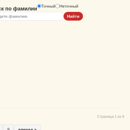
Точный
Неточный
ск по фамилии
Страница 1 из 9
9
вперед »