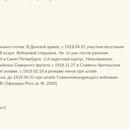
ачьего полка. В Донской армии, с 1918.04.01 участник восстания
8 есаул. Войсковой старшина. Ум. от ран после ранения
 в Санкт-Петербурге. 2-й кадетский корпус, Николаевское
войсках Северного фронта с 1918.11.27 в Славяно-британском
силами, с 1919.02.18 в резерве чинов при штабе
р-на, до 1919.06.01 при штабе Главнокомандующего войсками
В. Офицеры Росс.гв. М.,2002]
а>]