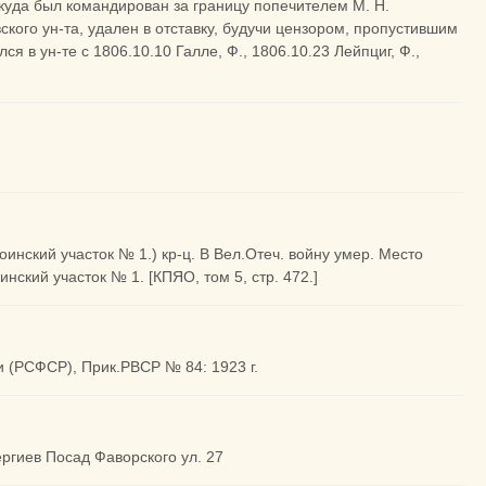
ткуда был командирован за границу попечителем М. Н.
кого ун-та, удален в отставку, будучи цензором, пропустившим
 в ун-те с 1806.10.10 Галле, Ф., 1806.10.23 Лейпциг, Ф.,
инский участок № 1.) кр-ц. В Вел.Отеч. войну умер. Место
ский участок № 1. [КПЯО, том 5, стр. 472.]
и (РСФСР), Прик.РВСР № 84: 1923 г.
ергиев Посад Фаворского ул. 27