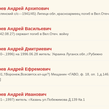
ев Андрей Архипович
глянский с/с---1941/45) Липецк-обл.,красноармеец погиб в Вел.Отеч
ев Андрей Васильевич
942.08.27) сержант погиб в Вел.Отеч. войну
ев Андрей Дмитриевич
0--,1996) на 1996.06.28 житель: Украина Луганск.обл.,г.Рубижно
ев Андрей Ефремович
31,†Воронеж,Всесвятск.кл-ще?) Мещанин <ГАВО, ф. 18, оп. 1,д.146, 
]
ев Андрей Иванович
01--,1997) житель: г.Казань ул.Побежимова Д.139 Кв.1