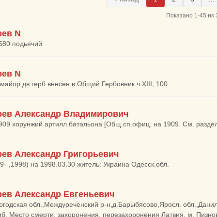
Показано 1-45 из 
ев N
1580 подьячий
ев N
-майор дв.герб внесен в Общий Гербовник ч.XIII, 100
ев Александр Владимирович
1909 хорунжий артилл.батальона [Общ.сп.офиц. на 1909. См. разде
ев Александр Григорьевич
29--,1998) на 1998.03.30 житель: Украина Одесск.обл.
ев Александр Евгеньевич
огодская обл.,Междуреченский р-н,д.Барыбясово,Яросл. обл.,Данилов
иб. Место смерти, захоронения, перезахоронения Латвия, м. Пизново