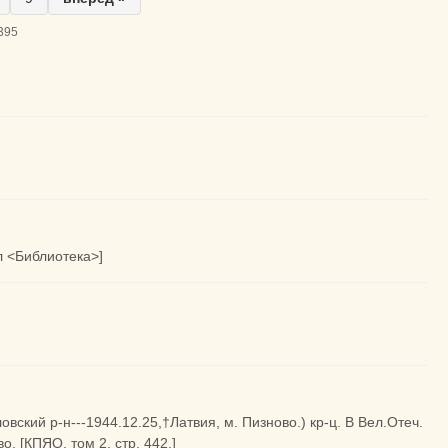
395
л <Библиотека>]
ский р-н---1944.12.25,†Латвия, м. Пизново.) кр-ц. В Вел.Отеч.
. [КПЯО, том 2, стр. 442.]