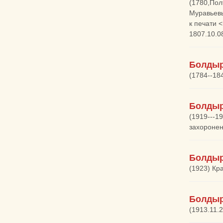
(1780,Пол
Муравьевы
к печати 
1807.10.08
Болдыр
(1784--18
Болдыр
(1919---1
захоронен
Болдыр
(1923) Кр
Болдыр
(1913.11.