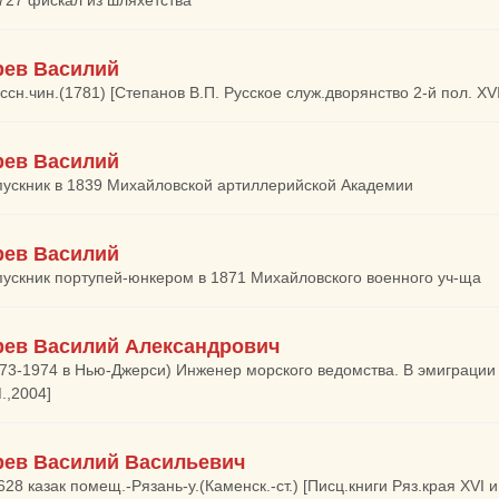
1727 фискал из шляхетства
ев Василий
ссн.чин.(1781) [Степанов В.П. Русское служ.дворянство 2-й пол. XVII
ев Василий
пускник в 1839 Михайловской артиллерийской Академии
ев Василий
пускник портупей-юнкером в 1871 Михайловского военного уч-ща
ев Василий Александрович
973-1974 в Нью-Джерси) Инженер морского ведомства. В эмиграции
.,2004]
ев Василий Васильевич
628 казак помещ.-Рязань-у.(Каменск.-ст.) [Писц.книги Ряз.края XVI и 