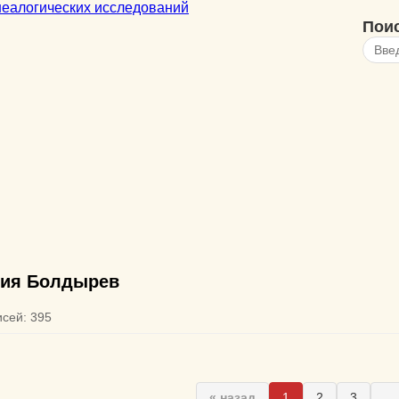
Пои
ия Болдырев
исей: 395
« назад
1
2
3
...