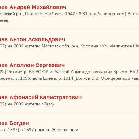
ев Андрей Михайлович
ровский р-н, Подгоренский с/с---1942.06.31,под Ленинградом) Вол
меец
ев Антон Аскольдович
02) на 2002 житель: Московск.обл. р-н, Коломна г.Ул. Малинское Шо
ев Аполлон Сергеевич
922) Ротмистр. Во ВСЮР и Русской Армии до эвакуации Крыма. На 
новна, р. 1896, дочь Елена, р. 1914 [Волков С.В. Офицеры арм.кав.
ев Афонасий Калистратович
02) на 2002 житель: г.Омск
ев Богдан
ын (1567) в 1567 помещ.-Ярославль-у.