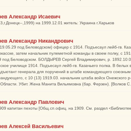
ев Александр Исаевич
3,г.Донецк--,1999) на 1999.12.01 житель: Украина г.Харьков
ев Александр Никандрович
919.05.29 под Беловодском) офицер с 1914. Подъесаул лейб-гв. Каз
ркасске, затем начальник пулеметной команды в своем полку, с 191
9 под Беловодском. БОЛДЫРЕВ Сергей Владимирович, р. 1892.10.04
ское училище 1914. Подъесаул лейб-гв. Казачьего полка. В белых 
адъютант генерала для поручений в штабе командующего союзными 
андующего, с 10 (13) 1919.03. начальник штаба войск Онежского 
Области. Убит. Жена Манита Вильямовна (бар. Ферзен). [Волков С.
ев Александр Павлович
1909 капитан пехоты [Общ.сп.офиц. на 1909. См. раздел <Библиотек
ев Алексей Васильевич