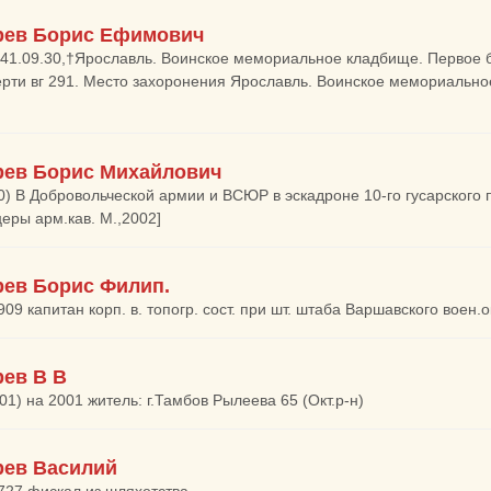
ев Борис Ефимович
941.09.30,†Ярославль. Воинское мемориальное кладбище. Первое бра
рти вг 291. Место захоронения Ярославль. Воинское мемориально
ев Борис Михайлович
0) В Добровольческой армии и ВСЮР в эскадроне 10-го гусарского 
еры арм.кав. М.,2002]
ев Борис Филип.
1909 капитан корп. в. топогр. сост. при шт. штаба Варшавского воен
ев В В
01) на 2001 житель: г.Тамбов Рылеева 65 (Окт.р-н)
ев Василий