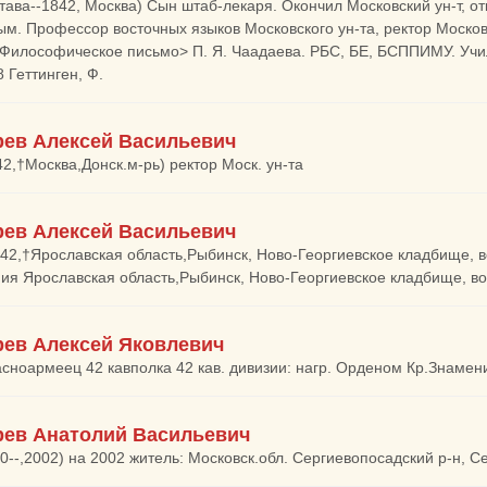
тава--1842, Москва) Сын штаб-лекаря. Окончил Московский ун-т, о
м. Профессор восточных языков Московского ун-та, ректор Московс
<Философическое письмо> П. Я. Чаадаева. РБС, БЕ, БСППИМУ. Учился
 Геттинген, Ф.
ев Алексей Васильевич
42,†Москва,Донск.м-рь) ректор Моск. ун-та
ев Алексей Васильевич
942,†Ярославская область,Рыбинск, Ново-Георгиевское кладбище, во
ия Ярославская область,Рыбинск, Ново-Георгиевское кладбище, воин
ев Алексей Яковлевич
асноармеец 42 кавполка 42 кав. дивизии: нагр. Орденом Кр.Знамен
ев Анатолий Васильевич
20--,2002) на 2002 житель: Московск.обл. Сергиевопосадский р-н, С