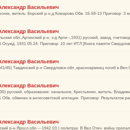
Александр Васильевич
лесник, житель: Борский р-н,д.Комарово Обв. 16-58-13 Приговор: 3 
Александр Васильевич
ьская обл.,Артинский р-н, з-д Арти--,1931) русский, завод, счетовод
6 Осужд. 1931.05.24. Приговор: 10 лет ИТЛ [Книга памяти Свердлов
Александр Васильевич
941/45) Тавдинский р-н Свердловск-обл.,красноармеец погиб в Вел.
Александр Васильевич
930) русский, образование: начальное, Крестьянин, житель: Владими
1 Обв. обвинен в антисоветской агитации. Приговор: Результатов р
Александр Васильевич
кий р-н,Яросл.обл.---1942.03.) политрук. В Вел.Отеч. войну пропал 