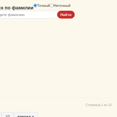
Точный
Неточный
ск по фамилии
Страница 1 из 10
10
вперед »