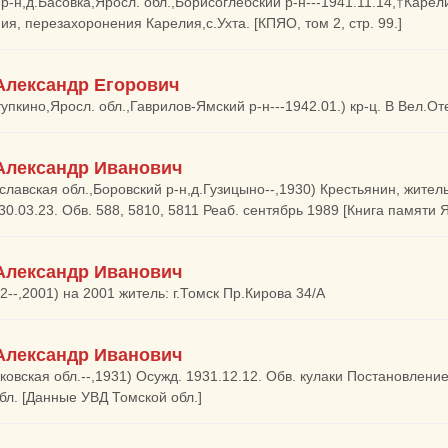
 р-н,д.Басовка,Яросл. обл.,Борисоглебский р-н---1941.11.14,†Карели
ия, перезахоронения Карелия,с.Ухта. [КПЯО, том 2, стр. 99.]
Александр Егорович
упкино,Яросл. обл.,Гаврилов-Ямский р-н---1942.01.) кр-ц. В Вел.Оте
Александр Иванович
славская обл.,Боровский р-н,д.Гузицыно--,1930) Крестьянин, житель
30.03.23. Обв. 588, 5810, 5811 Реаб. сентябрь 1989 [Книга памяти 
Александр Иванович
2--,2001) на 2001 житель: г.Томск Пр.Кирова 34/А
Александр Иванович
ковская обл.--,1931) Осужд. 1931.12.12. Обв. кулаки Постановлен
бл. [Данные УВД Томской обл.]