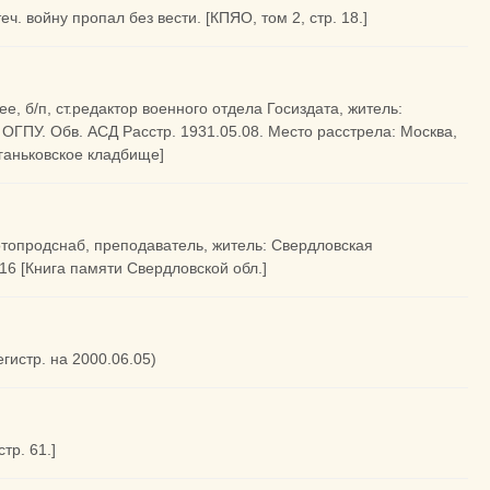
ч. войну пропал без вести. [КПЯО, том 2, стр. 18.]
е, б/п, ст.редактор военного отдела Госиздата, житель:
я ОГПУ. Обв. АСД Расстр. 1931.05.08. Место расстрела: Москва,
ганьковское кладбище]
лотопродснаб, преподаватель, житель: Свердловская
.16 [Книга памяти Свердловской обл.]
егистр. на 2000.06.05)
тр. 61.]