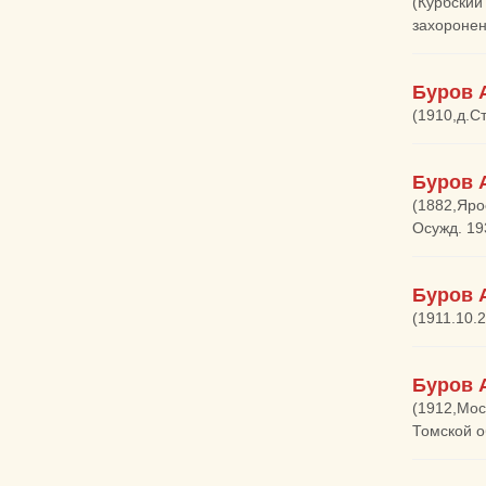
(Курбский
захоронен
Буров 
(1910,д.Ст
Буров 
(1882,Яро
Осужд. 19
Буров 
(1911.10.2
Буров 
(1912,Мос
Томской о