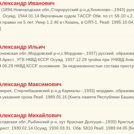
Александр Иванович
(1894,Новгородская обл.,Старорусский р-н,д.Конюхово--,1943) русск
. Осужд. 1944.01.14 Верховным судом ТАССР. Обв. по ст. 58-10 ч.
в правах на 5 лет. Умер 1.2.46 в г.Казань, в ОЛП-1. Реаб. 1995.10.
]
Александр Ильич
онежская обл.,Мордовский р-н,с.Мордова--,1937) русский, образова
4 Арест., УГБ НКВД КССР. Осужд. 1937.12.29 тройка при УНКВД Алм
9.06.29 НКВД КССР, основание: За недоказанностью состава прест
Александр Максимович
кирия, Стерлибашевский р-н,д.Кармалы--,1933) мордвин, образован
з указания срока Реаб. 1989.05.16 [Книга памяти Республики Башко
Александр Михайлович
славская обл.,Рыбинский р-н, хут. Красная Долгуша--,1930) Крестья
рест: 1930.02.14 Осужд. 1930.03.31. Обв. 5810 Реаб. 1989.04.05 [К