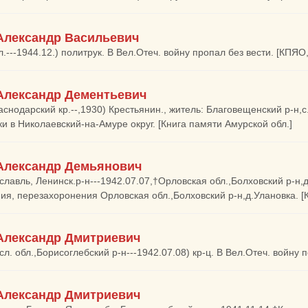
Александр Васильевич
.---1944.12.) политрук. В Вел.Отеч. войну пропал без вести. [КПЯО, 
Александр Дементьевич
аснодарский кр.--,1930) Крестьянин., житель: Благовещенский р-н,
ки в Николаевский-на-Амуре округ. [Книга памяти Амурской обл.]
Александр Демьянович
славль, Ленинск.р-н---1942.07.07,†Орловская обл.,Болховский р-н,д
ия, перезахоронения Орловская обл.,Болховский р-н,д.Улановка. [КП
Александр Дмитриевич
л. обл.,Борисоглебский р-н---1942.07.08) кр-ц. В Вел.Отеч. войну по
Александр Дмитриевич