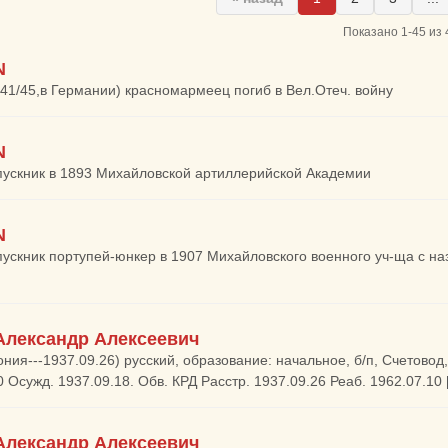
Показано 1-45 из 
N
941/45,в Германии) красномармеец погиб в Вел.Отеч. войну
N
пускник в 1893 Михайловской артиллерийской Академии
N
пускник портупей-юнкер в 1907 Михайловского военного уч-ща с н
Александр Алексеевич
ония---1937.09.26) русский, образование: начальное, б/п, Счетовод,
0 Осужд. 1937.09.18. Обв. КРД Расстр. 1937.09.26 Реаб. 1962.07.10 
Александр Алексеевич