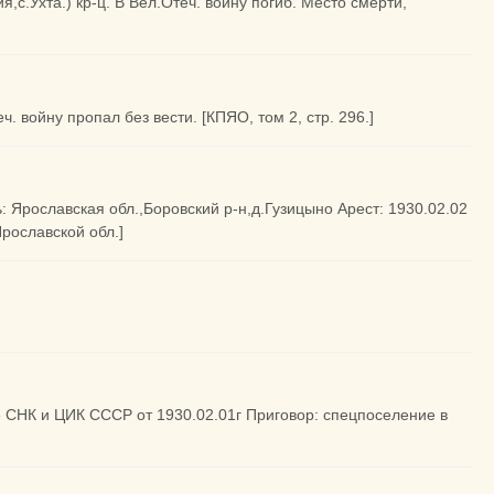
я,с.Ухта.) кр-ц. В Вел.Отеч. войну погиб. Место смерти,
ч. войну пропал без вести. [КПЯО, том 2, стр. 296.]
: Ярославская обл.,Боровский р-н,д.Гузицыно Арест: 1930.02.02
Ярославской обл.]
ие СНК и ЦИК СССР от 1930.02.01г Приговор: спецпоселение в