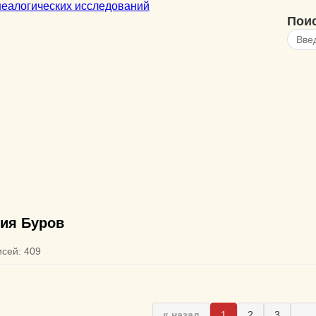
Пои
ия Буров
исей: 409
« назад
1
2
3
...