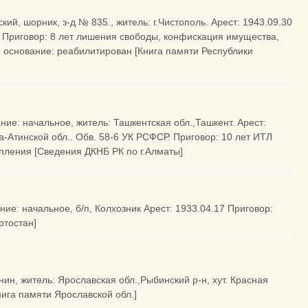
ий, шорник, з-д № 835., житель: г.Чистополь. Арест: 1943.09.30
2. Приговор: 8 лет лишения свободы, конфискация имущества,
04, основание: реабилитирован [Книга памяти Республики
ние: начальное, житель: Ташкентская обл.,Ташкент. Арест:
а-Атинской обл.. Обв. 58-6 УК РСФСР. Приговор: 10 лет ИТЛ
упления [Сведения ДКНБ РК по г.Алматы]
ие: начальное, б/п, Колхозник Арест: 1933.04.17 Приговор:
ртостан]
нин, житель: Ярославская обл.,Рыбинский р-н, хут. Красная
нига памяти Ярославской обл.]