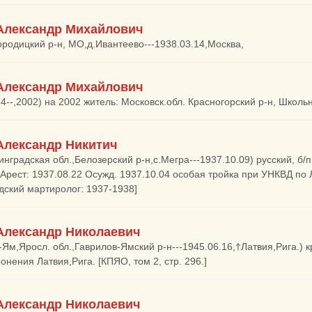
Александр Михайлович
ородицкий р-н, МО,д.Ивантеево---1938.03.14,Москва,
Александр Михайлович
24--,2002) на 2002 житель: Московск.обл. Красногорский р-н, Школь
Александр Никитич
инградская обл.,Белозерский р-н,с.Мегра---1937.10.09) русский, б/п
 Арест: 1937.08.22 Осужд. 1937.10.04 особая тройка при УНКВД по 
дский мартиролог: 1937-1938]
Александр Николаевич
-Ям,Яросл. обл.,Гаврилов-Ямский р-н---1945.06.16,†Латвия,Рига.) к
онения Латвия,Рига. [КПЯО, том 2, стр. 296.]
Александр Николаевич