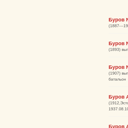
Буров 
(1887---1
Буров 
(1893) вы
Буров 
(1907) вы
батальон
Буров 
(1912,Эст
1937.08.1
Буров 