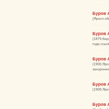
Буров 
(Яросл.обл
Буров 
(1879,Кер
года ссыл
Буров 
(1900,Яро
захоронен
Буров 
(1908,Ярос
Буров 