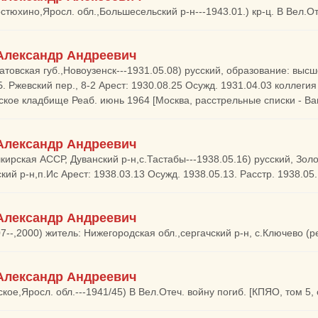
стюхино,Яросл. обл.,Большесельский р-н---1943.01.) кр-ц. В Вел.Оте
Александр Андреевич
атовская губ.,Новоузенск---1931.05.08) русский, образование: высше
 Б. Ржевский пер., 8-2 Арест: 1930.08.25 Осужд. 1931.04.03 коллеги
ское кладбище Реаб. июнь 1964 [Москва, расстрельные списки - Ва
Александр Андреевич
кирская АССР, Дуванский р-н,с.Тастабы---1938.05.16) русский, Зо
ский р-н,п.Ис Арест: 1938.03.13 Осужд. 1938.05.13. Расстр. 1938.05
Александр Андреевич
7--,2000) житель: Нижегородская обл.,сергачский р-н, с.Ключево (р
Александр Андреевич
кое,Яросл. обл.---1941/45) В Вел.Отеч. войну погиб. [КПЯО, том 5, с