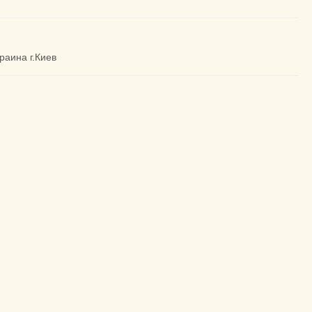
раина г.Киев