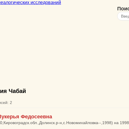
Пои
ия Чабай
исей: 2
Лукерья Федосеевна
10,Кировоградск.обл.,Долинск.р-н,с.Новомихайловка--,1998) на 199