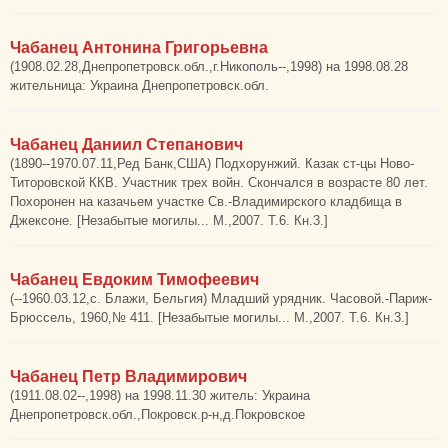
Чабанец Антонина Григорьевна
(1908.02.28,Днепропетровск.обл.,г.Никополь--,1998) на 1998.08.28
жительница: Украина Днепропетровск.обл.
Чабанец Даниил Степанович
(1890--1970.07.11,Ред Банк,США) Подхорунжий. Казак ст-цы Ново-
Титоровской ККВ. Участник трех войн. Скончался в возрасте 80 лет.
Похоронен на казачьем участке Св.-Владимирского кладбища в
Джексоне. [Незабытые могилы... М.,2007. Т.6. Кн.3.]
Чабанец Евдоким Тимофеевич
(--1960.03.12,с. Блажи, Бельгия) Младший урядник. Часовой.-Париж-
Брюссель, 1960,№ 411. [Незабытые могилы... М.,2007. Т.6. Кн.3.]
Чабанец Петр Владимирович
(1911.08.02--,1998) на 1998.11.30 житель: Украина
Днепропетровск.обл.,Покровск.р-н,д.Покровское