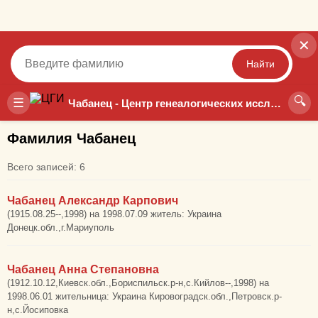
✕
Найти
🔍
Точный
Неточный
☰
Чабанец - Центр генеалогических исследований
Фамилия Чабанец
Всего записей: 6
Чабанец Александр Карпович
(1915.08.25--,1998) на 1998.07.09 житель: Украина
Донецк.обл.,г.Мариуполь
Чабанец Анна Степановна
(1912.10.12,Киевск.обл.,Бориспильск.р-н,с.Кийлов--,1998) на
1998.06.01 жительница: Украина Кировоградск.обл.,Петровск.р-
н,с.Йосиповка