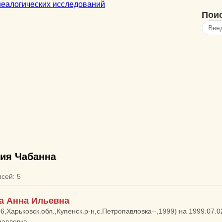
Пои
ия Чабанна
исей: 5
а Анна Ильевна
06,Харьковск.обл.,Купенск.р-н,с.Петропавловка--,1999) на 1999.07.0
павловка