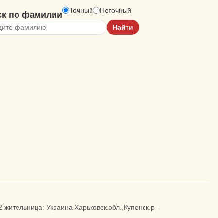
Точный
Неточный
ск по фамилии
2 жительница: Украина Харьковск.обл.,Купенск.р-