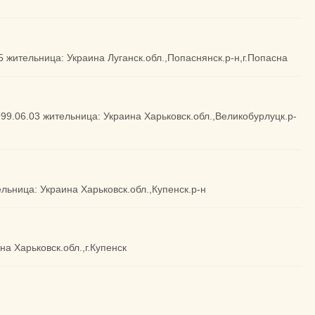
15 жительница: Украина Луганск.обл.,Попаснянск.р-н,г.Попасна
999.06.03 жительница: Украина Харьковск.обл.,Великобурлуцк.р-
ельница: Украина Харьковск.обл.,Купенск.р-н
на Харьковск.обл.,г.Купенск