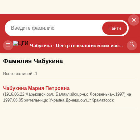
✕
Найти
🔍
Точный
Неточный
☰
Чабукина - Центр генеалогических исследований
Фамилия Чабукина
Всего записей: 1
Чабукина Мария Петровна
(1916.06.22,Харьковск.обл.,Балаклийск.р-н,с.Лозовенька--,1997) на
1997.06.05 жительница: Украина Донецк.обл.,г.Краматорск