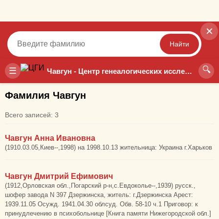
✕
Найти
🔍
Точный
Неточный
☰
Чавгун - Центр генеалогических исследований
Фамилия Чавгун
Всего записей: 3
Чавгун Анна Ивановна
(1910.03.05,Киев--,1998) на 1998.10.13 жительница: Украина г.Харьков
Чавгун Дмитрий Ефимович
(1912,Орловская обл.,Погарский р-н,с.Евдоколье--,1939) русск.,
шофер завода N 397 Дзержинска, житель: г.Дзержинска Арест:
1939.11.05 Осужд. 1941.04.30 облсуд. Обв. 58-10 ч.1 Приговор: к
принудлечению в психобольнице [Книга памяти Нижегородской обл.]