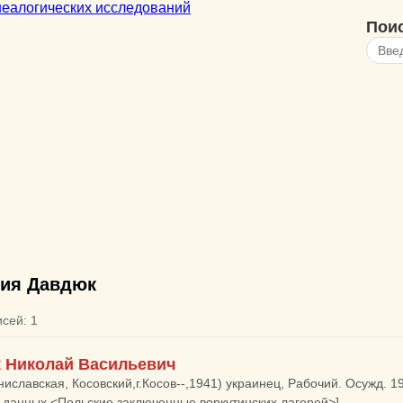
Пои
ия Давдюк
исей: 1
 Николай Васильевич
ниславская, Косовский,г.Косов--,1941) украинец, Рабочий. Осужд.
 данных <Польские заключенные воркутинских лагерей>]