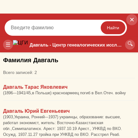
✕
Найти
🔍
Точный
Неточный
☰
Давгаль - Центр генеалогических исследований
Фамилия Давгаль
Всего записей: 2
Давгаль Тарас Яковлевич
(1896---1941/45,в Польше) красноармеец погиб в Вел.Отеч. войну
Давгаль Юрий Евгеньевич
(1903,Украина, Ронний---1937) украинцы, образование: высшее,
работал экономист, житель: Восточно-Казахстанская
обл.,Семипалатинск. Арест: 1937.10.19 Арест., УНКВД по ВКО.
Осужд. 1937.11.27 тройка при УНКВД по ВКО. Расстрел Реаб.