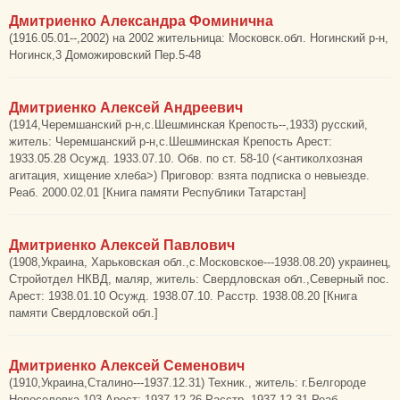
Дмитриенко Александра Фоминична
(1916.05.01--,2002) на 2002 жительница: Московск.обл. Ногинский р-н,
Ногинск,3 Доможировский Пер.5-48
Дмитриенко Алексей Андреевич
(1914,Черемшанский р-н,с.Шешминская Крепость--,1933) русский,
житель: Черемшанский р-н,с.Шешминская Крепость Арест:
1933.05.28 Осужд. 1933.07.10. Обв. по ст. 58-10 (<антиколхозная
агитация, хищение хлеба>) Приговор: взята подписка о невыезде.
Реаб. 2000.02.01 [Книга памяти Республики Татарстан]
Дмитриенко Алексей Павлович
(1908,Украина, Харьковская обл.,с.Московское---1938.08.20) украинец,
Стройотдел НКВД, маляр, житель: Свердловская обл.,Северный пос.
Арест: 1938.01.10 Осужд. 1938.07.10. Расстр. 1938.08.20 [Книга
памяти Свердловской обл.]
Дмитриенко Алексей Семенович
(1910,Украина,Сталино---1937.12.31) Техник., житель: г.Белгороде
Новоселовка 103 Арест: 1937.12.26 Расстр. 1937.12.31 Реаб.