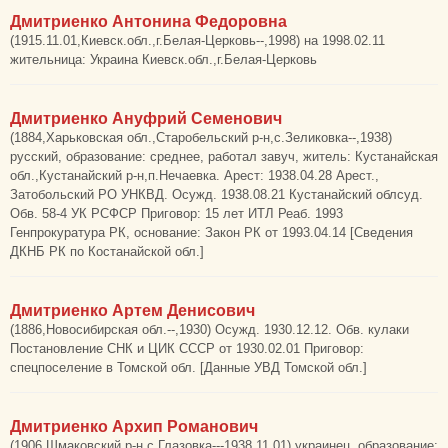
Дмитриенко Антонина Федоровна
(1915.11.01,Киевск.обл.,г.Белая-Церковь--,1998) на 1998.02.11
жительница: Украина Киевск.обл.,г.Белая-Церковь
Дмитриенко Ануфрий Семенович
(1884,Харьковская обл.,Старобельский р-н,с.Зеликовка--,1938)
русский, образование: среднее, работал завуч, житель: Кустанайская
обл.,Кустанайский р-н,п.Нечаевка. Арест: 1938.04.28 Арест.,
Затобольский РО УНКВД. Осужд. 1938.08.21 Кустанайский облсуд.
Обв. 58-4 УК РСФСР Приговор: 15 лет ИТЛ Реаб. 1993
Генпрокуратура РК, основание: Закон РК от 1993.04.14 [Сведения
ДКНБ РК по Костанайской обл.]
Дмитриенко Артем Денисович
(1886,Новосибирская обл.--,1930) Осужд. 1930.12.12. Обв. кулаки
Постановление СНК и ЦИК СССР от 1930.02.01 Приговор:
спецпоселение в Томской обл. [Данные УВД Томской обл.]
Дмитриенко Архип Романович
(1906,Шмаковский р-н,с.Глазовка---1938.11.01) украинец, образование: