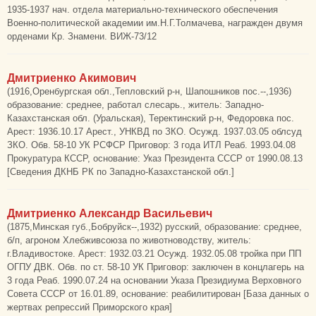
1935-1937 нач. отдела материально-технического обеспечения
Военно-политической академии им.Н.Г.Толмачева, награжден двумя
орденами Кр. Знамени. ВИЖ-73/12
Дмитриенко Акимович
(1916,Оренбургская обл.,Тепловский р-н, Шапошников пос.--,1936)
образование: среднее, работал слесарь., житель: Западно-
Казахстанская обл. (Уральская), Теректинский р-н, Федоровка пос.
Арест: 1936.10.17 Арест., УНКВД по ЗКО. Осужд. 1937.03.05 облсуд
ЗКО. Обв. 58-10 УК РСФСР Приговор: 3 года ИТЛ Реаб. 1993.04.08
Прокуратура КССР, основание: Указ Президента СССР от 1990.08.13
[Сведения ДКНБ РК по Западно-Казахстанской обл.]
Дмитриенко Александр Васильевич
(1875,Минская губ.,Бобруйск--,1932) русский, образование: среднее,
б/п, агроном Хлебживсоюза по животноводству, житель:
г.Владивостоке. Арест: 1932.03.21 Осужд. 1932.05.08 тройка при ПП
ОГПУ ДВК. Обв. по ст. 58-10 УК Приговор: заключен в концлагерь на
3 года Реаб. 1990.07.24 на основании Указа Президиума Верховного
Совета СССР от 16.01.89, основание: реабилитирован [База данных о
жертвах репрессий Приморского края]