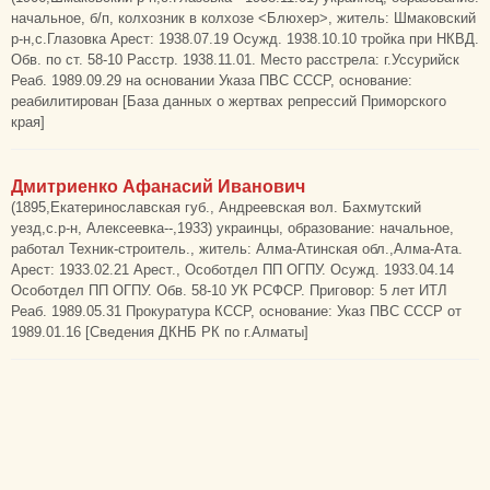
начальное, б/п, колхозник в колхозе <Блюхер>, житель: Шмаковский
р-н,с.Глазовка Арест: 1938.07.19 Осужд. 1938.10.10 тройка при НКВД.
Обв. по ст. 58-10 Расстр. 1938.11.01. Место расстрела: г.Уссурийск
Реаб. 1989.09.29 на основании Указа ПВС СССР, основание:
реабилитирован [База данных о жертвах репрессий Приморского
края]
Дмитриенко Афанасий Иванович
(1895,Екатеринославская губ., Андреевская вол. Бахмутский
уезд,с.р-н, Алексеевка--,1933) украинцы, образование: начальное,
работал Техник-строитель., житель: Алма-Атинская обл.,Алма-Ата.
Арест: 1933.02.21 Арест., Особотдел ПП ОГПУ. Осужд. 1933.04.14
Особотдел ПП ОГПУ. Обв. 58-10 УК РСФСР. Приговор: 5 лет ИТЛ
Реаб. 1989.05.31 Прокуратура КССР, основание: Указ ПВС СССР от
1989.01.16 [Сведения ДКНБ РК по г.Алматы]