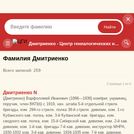
✕
Найти
🔍
Точный
Неточный
☰
Дмитриенко - Центр генеалогических исследований
Фамилия Дмитриенко
Всего записей: 259
Страница 1 из 6
Дмитриенко N
(Дмитренко) Варфоломей Иванович (1896---1938) комбриг, украинец,
поручик, член ВКП(б) с 1919, нач. штаба 5-й отдельной стрелк.
бригады, ком. 294-го стрелк. полка 38-й стрелк. дивизии, ком. 1-го
Кубанского кав. полка, ком. 3-й Кубанской кав. бригады, ком.
сводного кав. полка, ком. 15-й Сибирской кав. дивизии, ком. 2-й кав.
дивизии, ком. 1-й кав. бригады 7-й кав. дивизии, инструктор МНРА,
1930-1932 ком. 3-й кав. дивизии, 1934-1935 ком. 7-й кав. дивизии,