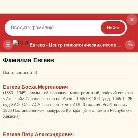
✕
Найти
🔍
Точный
Неточный
☰
Евгеев - Центр генеалогических исследований
Фамилия Евгеев
Всего записей: 3
Евгеев Босха Мергенович
(1880--,1945) калмык, образование: малограмотный, рабочий совхоза
<Июсский> Саралинского р-на. Арест: 1945.06.18 Осужд. 1945.12.25
суд ХАО. Обв. АСА Приговор: 7 лет ИТЛ, 3 года п/п Реаб. январь
1993 Постановлением прокурора Кр. края [Книга памяти Республики
Хакасия]
Евгеев Петр Александрович