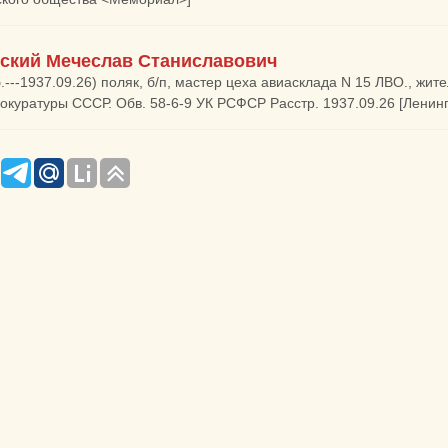
ский Мечеслав Станиславович
.---1937.09.26) поляк, б/п, мастер цеха авиасклада N 15 ЛВО., жит
окуратуры СССР. Обв. 58-6-9 УК РСФСР Расстр. 1937.09.26 [Ленин