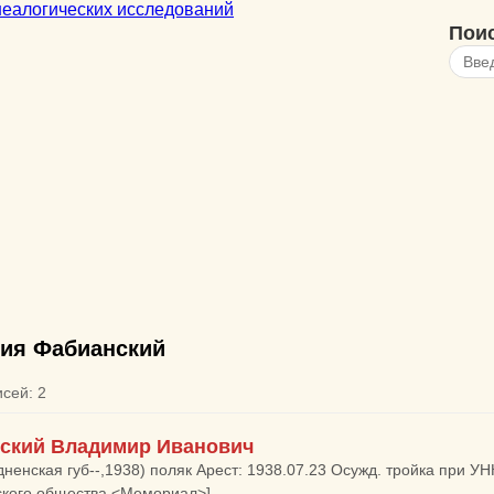
Пои
ия Фабианский
исей: 2
ский Владимир Иванович
дненская губ--,1938) поляк Арест: 1938.07.23 Осужд. тройка при У
ского общества <Мемориал>]