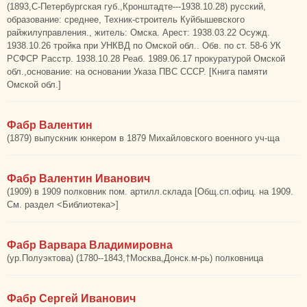
(1893,С-Петербургская губ.,Кронштадте---1938.10.28) русский,
образование: среднее, Техник-строитель Куйбышевского
райжилуправления., житель: Омска. Арест: 1938.03.22 Осужд.
1938.10.26 тройка при УНКВД по Омской обл.. Обв. по ст. 58-6 УК
РСФСР Расстр. 1938.10.28 Реаб. 1989.06.17 прокуратурой Омской
обл.,основание: на основании Указа ПВС СССР. [Книга памяти
Омской обл.]
Фабр Валентин
(1879) выпускник юнкером в 1879 Михайловского военного уч-ща
Фабр Валентин Иванович
(1909) в 1909 полковник пом. артилл.склада [Общ.сп.офиц. на 1909.
См. раздел <Библиотека>]
Фабр Варвара Владимировна
(ур.Полуэктова) (1780--1843,†Москва,Донск.м-рь) полковница
Фабр Сергей Иванович