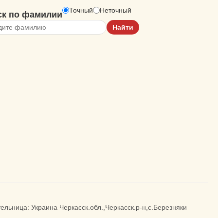
Точный
Неточный
ск по фамилии
тельница: Украина Черкасск.обл.,Черкасск.р-н,с.Березняки