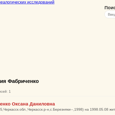
Пои
ия Фабриченко
исей: 1
енко Оксана Даниловна
15,Черкасск.обл.,Черкасск.р-н,с.Березняки--,1998) на 1998.05.08 жи