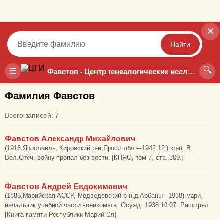
✕
Найти
🔍
Точный
Неточный
☰
Фавстов - Центр генеалогических исследований
Фамилия Фавстов
Всего записей: 7
Фавстов Александр Михайлович
(1916,Ярославль, Кировский р-н,Яросл.обл.---1942.12.) кр-ц. В
Вел.Отеч. войну пропал без вести. [КПЯО, том 7, стр. 309.]
Фавстов Андрей Евдокимович
(1885,Марийская АССР, Медведевский р-н,д.Арбаны---1938) мари,
начальник учебной части военкомата. Осужд. 1938.10.07. Расстрел
[Книга памяти Республики Марий Эл]