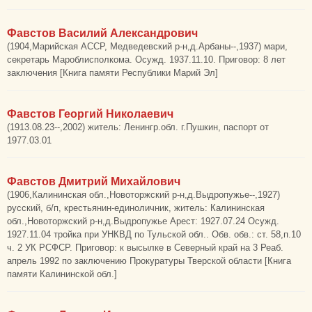
Фавстов Василий Александрович
(1904,Марийская АССР, Медведевский р-н,д.Арбаны--,1937) мари,
секретарь Мароблисполкома. Осужд. 1937.11.10. Приговор: 8 лет
заключения [Книга памяти Республики Марий Эл]
Фавстов Георгий Николаевич
(1913.08.23--,2002) житель: Ленингр.обл. г.Пушкин, паспорт от
1977.03.01
Фавстов Дмитрий Михайлович
(1906,Калининская обл.,Новоторжский р-н,д.Выдропужье--,1927)
русский, б/п, крестьянин-единоличник, житель: Калининская
обл.,Новоторжский р-н,д.Выдропужье Арест: 1927.07.24 Осужд.
1927.11.04 тройка при УНКВД по Тульской обл.. Обв. обв.: ст. 58,п.10
ч. 2 УК РСФСР. Приговор: к высылке в Северный край на 3 Реаб.
апрель 1992 по заключению Прокуратуры Тверской области [Книга
памяти Калининской обл.]