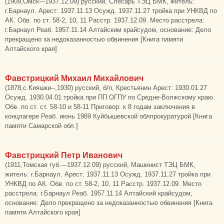
(1909,Омск---1937.12.09) русский, Слесарь ТЭЦ БМК, житель:
г.Барнаул. Арест: 1937.11.13 Осужд. 1937.11.27 тройка при УНКВД по
АК. Обв. по ст. 58-2, 10, 11 Расстр. 1937.12.09. Место расстрела:
г.Барнаул Реаб. 1957.11.14 Алтайским крайсудом, основание: Дело
прекращено за недоказанностью обвинения [Книга памяти
Алтайского края]
Фавстрицкий Михаил Михайлович
(1878,с.Кияшки--,1930) русский, б/п, Крестьянин Арест: 1930.01.27
Осужд. 1930.04.01 тройка при ПП ОГПУ по Средне-Волжскому краю.
Обв. по ст. ст. 58-10 и 58-11 Приговор: к 8 годам заключения в
концлагере Реаб. июнь 1989 Куйбышевской облпрокуратурой [Книга
памяти Самарской обл.]
Фавстрицкий Петр Иванович
(1911,Томская губ.---1937.12.09) русский, Машинист ТЭЦ БМК,
житель: г.Барнаул. Арест: 1937.11.13 Осужд. 1937.11.27 тройка при
УНКВД по АК. Обв. по ст. 58-2, 10, 11 Расстр. 1937.12.09. Место
расстрела: г.Барнаул Реаб. 1957.11.14 Алтайский крайсудом,
основание: Дело прекращено за недоказанностью обвинения [Книга
памяти Алтайского края]