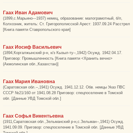
Гаах Иван Адамович
(1899,с.Марьино---1937) немец, образование: малограмотный, б/п,
Колхозник, житель: Ст. Григорополисской Арест: 1937.09.24 Расстрел
[Книга памяти Ставропольского края]
Гаах Иосиф Васильевич
(1894,Коргалжынский р-н, к/з Кызыл-ту--,1942) Осужд. 1942.04.17.
Приговор: Промышленность [Книга памяти <Хранить вечно>
(Акмолинская обл.,Казахстан)]
Гаах Мария Ивановна
(Саратовская обл.--,1941) Осужд. 1941.12.12. Обв. немцы Указ ПВС
СССР №21/160 от 1941.08.28 Приговор: спецпоселение в Томской
обл. [Данные УВД Томской обл.]
Гаах Софья Викентьевна
(1911,Саратовская обл.,Зельманский р-н,с.Зельман--,1941) Осужд.
1941.09.09. Приговор: спецпоселение в Томской обл. [Данные УВД
Томской обл.]