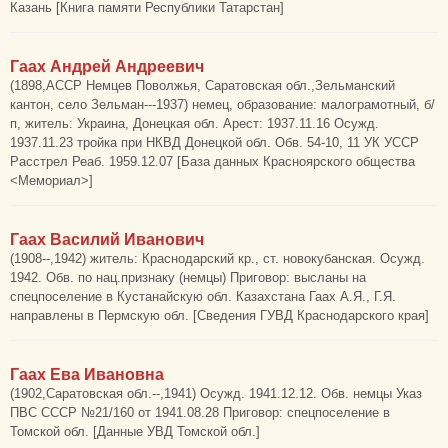
Казань [Книга памяти Республики Татарстан]
Гаах Андрей Андреевич
(1898,АССР Немцев Поволжья, Саратовская обл.,Зельманский
кантон, село Зельман---1937) немец, образование: малограмотный, б/
п, житель: Украина, Донецкая обл. Арест: 1937.11.16 Осужд.
1937.11.23 тройка при НКВД Донецкой обл. Обв. 54-10, 11 УК УССР
Расстрел Реаб. 1959.12.07 [База данных Красноярского общества
<Мемориал>]
Гаах Василий Иванович
(1908--,1942) житель: Краснодарский кр., ст. новокубанская. Осужд.
1942. Обв. по нац.признаку (немцы) Приговор: высланы на
спецпоселение в Кустанайскую обл. Казахстана Гаах А.Я., Г.Я.
направлены в Пермскую обл. [Сведения ГУВД Краснодарского края]
Гаах Ева Ивановна
(1902,Саратовская обл.--,1941) Осужд. 1941.12.12. Обв. немцы Указ
ПВС СССР №21/160 от 1941.08.28 Приговор: спецпоселение в
Томской обл. [Данные УВД Томской обл.]