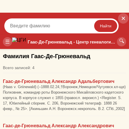
✕
Найти
🔍
Точный
Неточный
☰
Гаас-Де-Грюневальд - Центр генеалогических исследований
Фамилия Гаас-Де-Грюневальд
Всего записей: 4
Гаас-де-Грюневальд Александр Адальбертович
(Haas v. Griinewald) (--1888.02.24,†Воронеж,Немецкое/Чугуевск.кл-ще)
Полковник, командир роты Воронежского Михайловского кадетского
корпуса. В корпусе служил с 1855 (правосл. вероисп.) <Register. S.
17, Юбилейный сборник. С. 206, Воронежский телеграф. 1888 26
февр., № 25>. [Акиньшин А.Н. Воронежск.некрополь. В.2. СПб.,2002]
Гаас-де-Грюневальд Александр Александрович