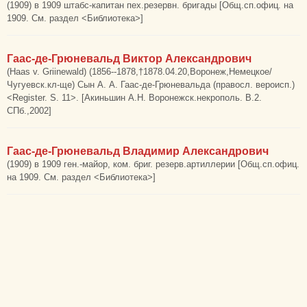
(1909) в 1909 штабс-капитан пех.резервн. бригады [Общ.сп.офиц. на
1909. См. раздел <Библиотека>]
Гаас-де-Грюневальд Виктор Александрович
(Haas v. Griinewald) (1856--1878,†1878.04.20,Воронеж,Немецкое/
Чугуевск.кл-ще) Сын А. А. Гаас-де-Грюневальда (правосл. вероисп.)
<Register. S. 11>. [Акиньшин А.Н. Воронежск.некрополь. В.2.
СПб.,2002]
Гаас-де-Грюневальд Владимир Александрович
(1909) в 1909 ген.-майор, ком. бриг. резерв.артиллерии [Общ.сп.офиц.
на 1909. См. раздел <Библиотека>]