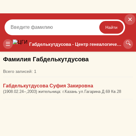
✕
Найти
🔍
Точный
Неточный
☰
Габделькутдусова - Центр генеалогических исследований
Фамилия Габделькутдусова
Всего записей: 1
Габделькутдусова Суфия Закировна
(1908.02.24--,2003) жительница: г.Казань ул.Гагарина Д.69 Кв.28