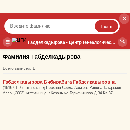
✕
Найти
🔍
Точный
Неточный
☰
Габделкадырова - Центр генеалогических исследований
Фамилия Габделкадырова
Всего записей: 1
Габделкадырова Бибирабига Габделкадыровна
(1916.01.05,Татарстан,д.Верхняя Серда Арского Района Татарской
Асср--,2003) жительница: г.Казань ул.Гарифьянова Д.34 Кв.37