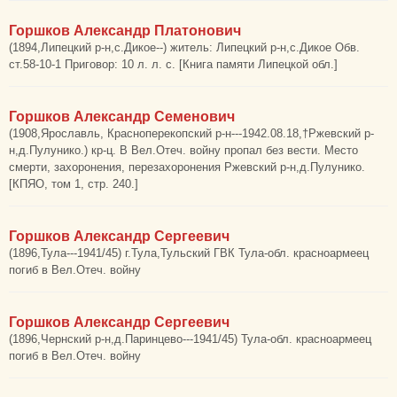
Горшков Александр Платонович
(1894,Липецкий р-н,с.Дикое--) житель: Липецкий р-н,с.Дикое Обв.
ст.58-10-1 Приговор: 10 л. л. с. [Книга памяти Липецкой обл.]
Горшков Александр Семенович
(1908,Ярославль, Красноперекопский р-н---1942.08.18,†Ржевский р-
н,д.Пулунико.) кр-ц. В Вел.Отеч. войну пропал без вести. Место
смерти, захоронения, перезахоронения Ржевский р-н,д.Пулунико.
[КПЯО, том 1, стр. 240.]
Горшков Александр Сергеевич
(1896,Тула---1941/45) г.Тула,Тульский ГВК Тула-обл. красноармеец
погиб в Вел.Отеч. войну
Горшков Александр Сергеевич
(1896,Чернский р-н,д.Паринцево---1941/45) Тула-обл. красноармеец
погиб в Вел.Отеч. войну