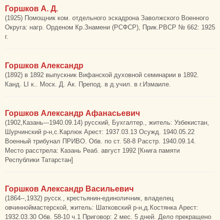
Горшков А. Д.
(1925) Помощник ком. отдельного эскадрона Заволжского Военного
Округа: нагр. Орденом Кр.Знамени (РСФСР), Прик.РВСР № 662: 1925
г.
Горшков Александр
(1892) в 1892 выпускник Вифанской духовной семинарии в 1892.
Канд. LI к.. Моск. Д. Ак. Препод. в д.учил. в г.Измаиле.
Горшков Александр Афанасьевич
(1902,Казань---1940.09.14) русский, Бухгалтер., житель: Узбекистан,
Шурчинский р-н,с.Карлюк Арест: 1937.03.13 Осужд. 1940.05.22
Военный трибунал ПРИВО. Обв. по ст. 58-8 Расстр. 1940.09.14.
Место расстрела: Казань Реаб. август 1992 [Книга памяти
Республики Татарстан]
Горшков Александр Васильевич
(1864--,1932) русск., крестьянин-единоличник, владелец
овчинноймастерской, житель: Шатковский р-н,д.Костянка Арест:
1932.03.30 Обв. 58-10 ч.1 Приговор: 2 мес. 5 дней. Дело прекращено