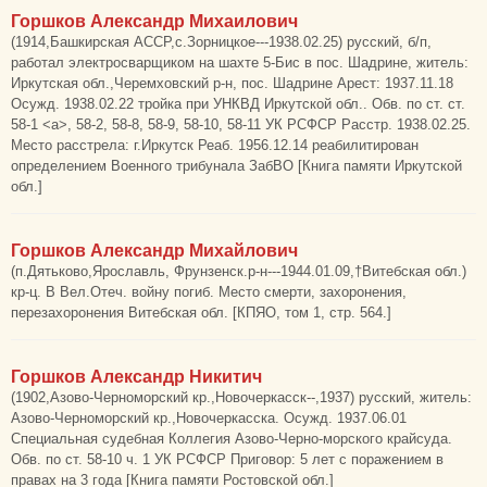
Горшков Александр Михаилович
(1914,Башкирская АССР,с.Зорницкое---1938.02.25) русский, б/п,
работал электросварщиком на шахте 5-Бис в пос. Шадрине, житель:
Иркутская обл.,Черемховский р-н, пос. Шадрине Арест: 1937.11.18
Осужд. 1938.02.22 тройка при УНКВД Иркутской обл.. Обв. по ст. ст.
58-1 <а>, 58-2, 58-8, 58-9, 58-10, 58-11 УК РСФСР Расстр. 1938.02.25.
Место расстрела: г.Иркутск Реаб. 1956.12.14 реабилитирован
определением Военного трибунала ЗабВО [Книга памяти Иркутской
обл.]
Горшков Александр Михайлович
(п.Дятьково,Ярославль, Фрунзенск.р-н---1944.01.09,†Витебская обл.)
кр-ц. В Вел.Отеч. войну погиб. Место смерти, захоронения,
перезахоронения Витебская обл. [КПЯО, том 1, стр. 564.]
Горшков Александр Никитич
(1902,Азово-Черноморский кр.,Новочеркасск--,1937) русский, житель:
Азово-Черноморский кр.,Новочеркасска. Осужд. 1937.06.01
Специальная судебная Коллегия Азово-Черно-морского крайсуда.
Обв. по ст. 58-10 ч. 1 УК РСФСР Приговор: 5 лет с поражением в
правах на 3 года [Книга памяти Ростовской обл.]