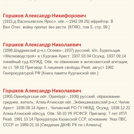
Горшков Александр Никифорович
(1915,д.Васильевское,Яросл. обл.---1942.09.26) ефрейтор. В
Вел.Отеч. войну пропал без вести. [КПЯО, том 5, стр. 99.]
Горшков Александр Николаевич
(1898,Шадринский р-н,с.Осеево--,1937) русский, б/п, Бурильщик
<Мелиоводстроя> в г.Кургане Арест: 1937.03.04 Осужд. 1937.09.14
линейный суд ЮУЖД. Обв. по обвинению в антисоветской агитации,
по ст. 58-10 Приговор: 5 лишения свободы Реаб. август 1992
Генпрокуратурой РФ [Книга памяти Курганской обл.]
Горшков Александр Николаевич
(1905,Оренбургская обл.,Оренбург--,1938) русский, образование:
среднее, житель: Алма-Атинская обл.,Энбекшиказахский р-н,с.Чилик
Арест: 1938.08.14 Арест., Чиликский РО ГУ НКВД. Осужд. 1938.12.22
Алма-Атинский облсуд. Обв. 58-10 УК РСФСР. Приговор: 7 лет ИТЛ
Реаб. 1991.10.14 Прокуратура Казахской ССР, основание: Указ ПВС
СССР от 1989.01.16 [Сведения ДКНБ РК по г.Алматы]