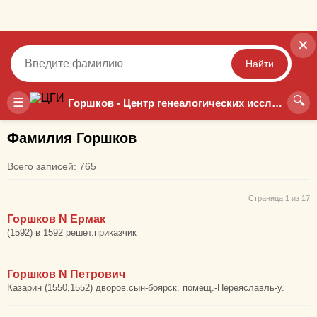
✕
Найти
🔍
Точный
Неточный
☰
Горшков - Центр генеалогических исследований
Фамилия Горшков
Всего записей: 765
Страница 1 из 17
Горшков N Ермак
(1592) в 1592 решет.приказчик
Горшков N Петрович
Казарин (1550,1552) дворов.сын-боярск. помещ.-Переяславль-у.