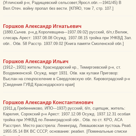
(Угличский р-н, Радищевский сельсовет,Яросл.обл.---1941/45) В
Вел.Отеч. войну пропал без вести. [КПЯО, том 7, стр. 107.]
Горшков Александр Игнатьевич
(1880,Сычев. р-н,д.Королевщина---1937.09.02) русский, б/п,г.Велиж,
слесарь Арест: 1937.08.08 Осужд. 1937.08.15 тройка при УНКВД Зап.
обл.. Обв. 58 Расстр. 1937.09.02 [Книга памяти Смоленской обл.]
Горшков Александр Ильич
(1912--,1931) житель: Краснодарский кр., Темиргоевский р-н, ст.
Воздвиженской. Осужд. март 1931. Обв. как кулаки Приговор:
Выслан на спецпоселение в Свердловскую обл. Кировоградский р-н
[Сведения ГУВД Краснодарского края]
Горшков Александр Константинович
(1911,д.Гребенниково, ИПО---1937) русский, б/п, сцепщик, житель:
Карелия, Сорокский р-н Арест: 1937.12.08 Осужд. 1937.12.31 особая
тройка при УНКВД по Ленинградской обл.. Обв. по ст. КРО, АСА
Расстрел. Место расстрела: Ленинград, Левашовская пустошь Реаб.
1955.05.14 ВК ВС СССР, основание: реабил. [Поминальные списки