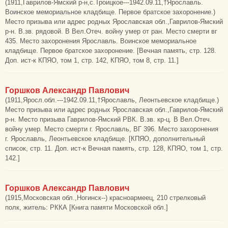
(1911,Гаврилов-Ямский р-н,с.Троицкое---1942.09.11,†Ярославль.
Воинское мемориальное кладбище. Первое братское захоронение.)
Место призыва или адрес родных Ярославская обл.,Гаврилов-Ямский
р-н. В.зв. рядовой. В Вел.Отеч. войну умер от ран. Место смерти вг
435. Место захоронения Ярославль. Воинское мемориальное
кладбище. Первое братское захоронение. [Вечная память, стр. 128.
Доп. ист-к КПЯО, том 1, стр. 142, КПЯО, том 8, стр. 11.]
Горшков Александр Павлович
(1911,Яросл.обл.---1942.09.11,†Ярославль, Леонтьевское кладбище.)
Место призыва или адрес родных Ярославская обл.,Гаврилов-Ямский
р-н. Место призыва Гаврилов-Ямский РВК. В.зв. кр-ц. В Вел.Отеч.
войну умер. Место смерти г. Ярославль, ВГ 396. Место захоронения
г. Ярославль, Леонтьевское кладбище. [КПЯО, дополнительный
список, стр. 11. Доп. ист-к Вечная память, стр. 128, КПЯО, том 1, стр.
142.]
Горшков Александр Павлович
(1915,Московская обл.,Ногинск--) красноармеец, 210 стрелковый
полк, житель: РККА [Книга памяти Московской обл.]