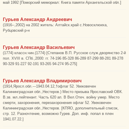
май 1992 [Поморский мемориал: Книга памяти Архангельской обл.]
Гурьев Александр Андреевич
(1916--,2002) на 2002 житель: Алтайск.край с.Новосклюиха,
Рубцовский р-н
Гурьев Александр Васильевич
(1774) классн.чин.(1774) [Степанов В.П. Русское служ.дворянство 2-й
пол. XVIII в. СПб.,2000: гг. 74-196 85-328 86-289 87-299 88-281 89-278
90-329 91-227 92-191 93-265 94-274 95-275]
Гурьев Александр Владимирович
(1914,Яросл.обл.---1943.04.12,†офлаг 52. Увековечен
Калининградская обл.,Нестеров.) Место призыва Ярославский ОВК.
В.зв. мл.лейтенант. Часть 620 ап. В Вел.Отеч. войну умер. Место
смерти, захоронения, перезахоронения офлаг 52. Увековечен
Калининградская обл.,Нестеров. [КПЯО, дополнительный список,
стр. 12. Разночтение, возможно Гурев. Доп. инф. попал в плен
1941.07.22.]