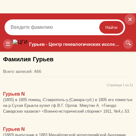
✕
Найти
🔍
Точный
Неточный
☰
Гурьев - Центр генеалогических исследований
Фамилия Гурьев
Всего записей: 466
Страница 1 из 11
Гурьев N
(1805) в 1805 помещ.-Ставрополь-у.(Самара-губ.) в 1805 его поместье
на р.Сухая Ерыкла купил гф.В.Г. Орлов. Мякутин А. <Гнездо
Самарских казаков> <Военно-исторический сборник> 1911, №4,с.53.
Гурьев N
(1883) выпускник в 1883 Михайловской артиллерийской Академии