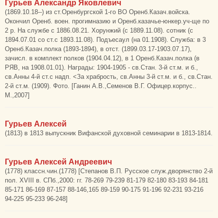
Гурьев Александр Яковлевич
(1869.10.18--) из ст.Оренбургской 1-го ВО Оренб.Казач.войска.
Окончил Оренб. воен. прогимназию и Оренб.казачье-юнкер.уч-ще по
2 р. На службе с 1886.08.21. Хорунжий (с 1889.11.08). сотник (с
1894.07.01 со ст.с 1893.11.08). Подъесаул (на 01.1908). Служба: в 3
Оренб.Казач.полка (1893-1894), в отст. (1899.03.17-1903.07.17),
зачисл. в комплект полков (1904.04.12), в 1 Оренб.Казач.полка (в
РЯВ, на 1908.01.01). Награды: 1904-1905 - св.Стан. 3-й ст.м. и б.,
св.Анны 4-й ст.с надп. <За храбрость, св.Анны 3-й ст.м. и б., св.Стан.
2-й ст.м. (1909). Фото. [Ганин А.В.,Семенов В.Г. Офицер.корпус..
М.,2007]
Гурьев Алексей
(1813) в 1813 выпускник Вифанской духовной семинарии в 1813-1814.
Гурьев Алексей Андреевич
(1778) классн.чин.(1778) [Степанов В.П. Русское служ.дворянство 2-й
пол. XVIII в. СПб.,2000: гг. 78-269 79-239 81-179 82-180 83-193 84-181
85-171 86-169 87-157 88-146,165 89-159 90-175 91-196 92-231 93-216
94-225 95-233 96-248]