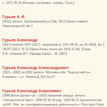
(---1571.05.24,Москва) сын-боярск. помещ.-Тула-у.
Гурьев А. И.
(1932) житель: Балахнинский р-н Обв. 59-12 [Книга памяти
Нижегородской обл.]
Гурьев Александр
(1917) окончил ОКУ (1917). прапорщик (с 1917.09.01, на 10.1918). Во 2
ОКЗП (1917). В 13 Оренб.Казач.полка (на 1918.10.29). [Ганин
А.В.,Семенов В.Г. Офицер.корпус.. М.,2007]
Гурьев Александр Александрович
(1901--,2002) на 2002 житель: Московск.обл. Подольский р-н,
Климовск г. ул. Ленина Д.15/2 Кв.47
Гурьев Александр Алексеевич
(1888,Вологодская губ.---1920) приказчик завода, житель:
г.Архангельска Арест: 1920.03.16 Осужд. 1920.08.13 Архангельская
губЧК. Обв. за <контрреволюционную деятельность> Расстрел Реаб.