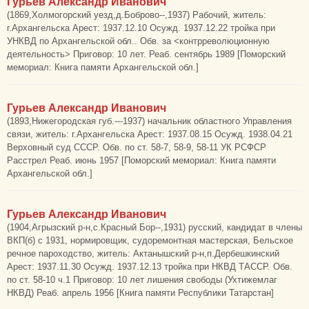
Гурьев Александр Иванович
(1869,Холмогорский уезд,д.Боброво--,1937) Рабочий, житель:
г.Архангельска Арест: 1937.12.10 Осужд. 1937.12.22 тройка при
УНКВД по Архангельской обл.. Обв. за <контрреволюционную
деятельность> Приговор: 10 лет. Реаб. сентябрь 1989 [Поморский
мемориал: Книга памяти Архангельской обл.]
Гурьев Александр Иванович
(1893,Нижегородская губ.---1937) начальник областного Управления
связи, житель: г.Архангельска Арест: 1937.08.15 Осужд. 1938.04.21
Верховный суд СССР. Обв. по ст. 58-7, 58-9, 58-11 УК РСФСР
Расстрел Реаб. июнь 1957 [Поморский мемориал: Книга памяти
Архангельской обл.]
Гурьев Александр Иванович
(1904,Агрызский р-н,с.Красный Бор--,1931) русский, кандидат в члены
ВКП(б) c 1931, нормировщик, судоремонтная мастерская, Бельское
речное пароходство, житель: Актанышский р-н,п.Дербешкинский
Арест: 1937.11.30 Осужд. 1937.12.13 тройка при НКВД ТАССР. Обв.
по ст. 58-10 ч.1 Приговор: 10 лет лишения свободы (Ухтижемлаг
НКВД) Реаб. апрель 1956 [Книга памяти Республики Татарстан]