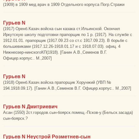
(1909) в 1909 мед.врач в 1909 Отдельного корпуса Погр.Стражи
Гурьев N
(1917) Оренб.Казач.войска сын казака ст.Ильинской. Окончил
Иркутскую школу подготовки прапорщик по 1 р. (1917). На службе с
1912.01.01. прапорщик (1917.09.23 со ст.с 1917.09.23). В борьбе с
большевиками (1917.12.26-1918.01.17 и с 1918.07.03). офиц. 4
Нижнеозер-нинскогоКП(1918). [Ганин А.В.,Семенов В.Г.
Офицер.корпус.. М.,2007]
Гурьев N
(1918) Оренб.Казач.войска прапорщик Хорунжий (УВП №
194.1918.09.17). [Ганин А.В.,Семенов В.Г. Офицер.корпус.. М.,2007]
Гурьев N Дмитриевич
Асан (1550) 2ст.городов.сын-боярск.помещ.-Псков-у.(Бельск.засада)
сын-боярск.?
Гурьев N Неустрой Розметнев-сын