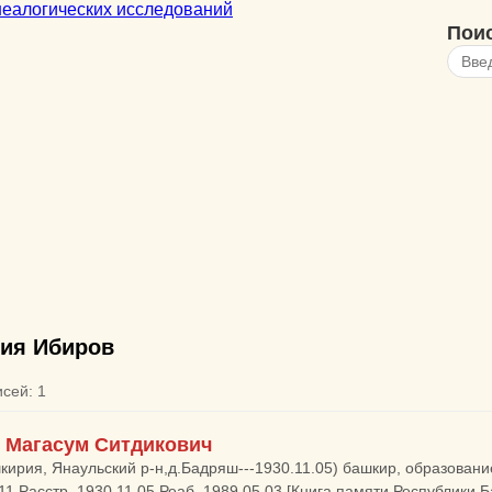
Пои
ия Ибиров
исей: 1
 Магасум Ситдикович
кирия, Янаульский р-н,д.Бадряш---1930.11.05) башкир, образование:
-11 Расстр. 1930.11.05 Реаб. 1989.05.03 [Книга памяти Республики 