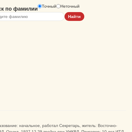
Точный
Неточный
ск по фамилии
азование: начальное, работал Секретарь, житель: Восточно-
КВД. Осужд. 1937.12.29 тройка при УНКВД. Приговор: 10 лет ИТЛ