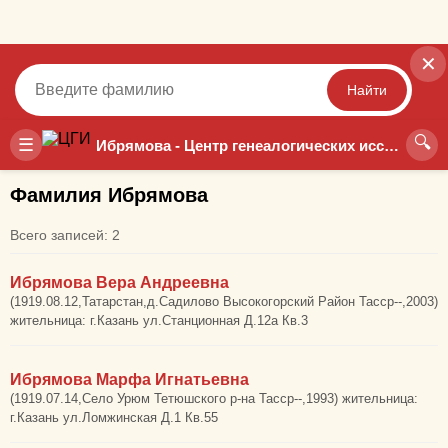
✕
Найти
🔍
Точный
Неточный
☰
Ибрямова - Центр генеалогических исследований
Фамилия Ибрямова
Всего записей: 2
Ибрямова Вера Андреевна
(1919.08.12,Татарстан,д.Садилово Высокогорский Район Тасср--,2003)
жительница: г.Казань ул.Станционная Д.12а Кв.3
Ибрямова Марфа Игнатьевна
(1919.07.14,Село Урюм Тетюшского р-на Тасср--,1993) жительница:
г.Казань ул.Ломжинская Д.1 Кв.55