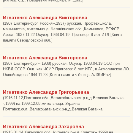
[Кипнис С.Е. Новодевий мемориал. М.,1995]
Игнатенко Александра Викторовна
(1907,Екатеринбург, Россия--,1937) русская, Профтехшкола,
машинистка, жительница: Челябинская обл.,Камышлов, РСФСР
Арест: 1937.11.22 Осужд. 1938.04.19. Приговор: 8 лет ИТЛ [Книга
памяти Свердловской обл.]
Игнатенко Александра Викторовна
(1907,Екатеринбург--,1938) русская. Осужд. 1938.04.19 ОСО при
НКВД СССР. Обв. как ЧСИР Приговор: 8 лет ИТЛ, в Акмолинское ЛО.
Освобождена 1944.11.23 [Книга памяти <Узницы АЛЖИРа>]
Игнатенко Александра Григорьевна
(1916.11.12,Полтавск.обл.,Великобагачанск.р-н,д.Великая Багачка-
-,1999) на 1999.12.08 жительница: Украина
Полтавск.обл.,Великобагачанск.р-н,д.Великая Багачка
Игнатенко Александра Захаровна
(1915.01.14,Харьковск.обл.,Чугуевск.р-н,д.Кочеток--,1999) на