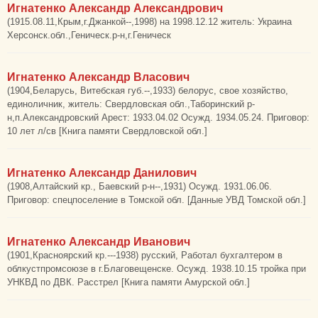
Игнатенко Александр Александрович
(1915.08.11,Крым,г.Джанкой--,1998) на 1998.12.12 житель: Украина
Херсонск.обл.,Геническ.р-н,г.Геническ
Игнатенко Александр Власович
(1904,Беларусь, Витебская губ.--,1933) белорус, свое хозяйство,
единоличник, житель: Свердловская обл.,Таборинский р-
н,п.Александровский Арест: 1933.04.02 Осужд. 1934.05.24. Приговор:
10 лет л/св [Книга памяти Свердловской обл.]
Игнатенко Александр Данилович
(1908,Алтайский кр., Баевский р-н--,1931) Осужд. 1931.06.06.
Приговор: спецпоселение в Томской обл. [Данные УВД Томской обл.]
Игнатенко Александр Иванович
(1901,Красноярский кр.---1938) русский, Работал бухгалтером в
облкустпромсоюзе в г.Благовещенске. Осужд. 1938.10.15 тройка при
УНКВД по ДВК. Расстрел [Книга памяти Амурской обл.]