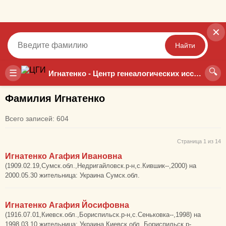
✕
Найти
🔍
Точный
Неточный
☰
Игнатенко - Центр генеалогических исследований
Фамилия Игнатенко
Всего записей: 604
Страница 1 из 14
Игнатенко Агафия Ивановна
(1909.02.19,Сумск.обл.,Недригайловск.р-н,с.Кившик--,2000) на
2000.05.30 жительница: Украина Сумск.обл.
Игнатенко Агафия Йосифовна
(1916.07.01,Киевск.обл.,Бориспильск.р-н,с.Сеньковка--,1998) на
1998.03.10 жительница: Украина Киевск.обл.,Бориспильск.р-