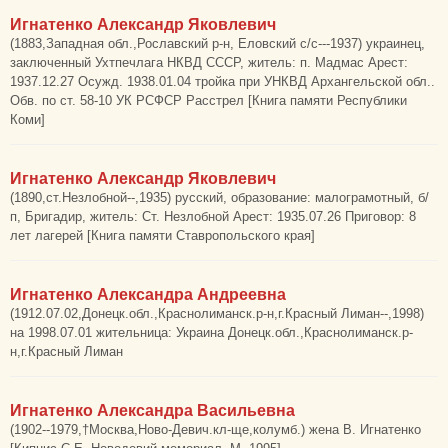
Игнатенко Александр Яковлевич
(1883,Западная обл.,Рославский р-н, Еловский с/с---1937) украинец,
заключенный Ухтпечлага НКВД СССР, житель: п. Мадмас Арест:
1937.12.27 Осужд. 1938.01.04 тройка при УНКВД Архангельской обл..
Обв. по ст. 58-10 УК РСФСР Расстрел [Книга памяти Республики
Коми]
Игнатенко Александр Яковлевич
(1890,ст.Незлобной--,1935) русский, образование: малограмотный, б/
п, Бригадир, житель: Ст. Незлобной Арест: 1935.07.26 Приговор: 8
лет лагерей [Книга памяти Ставропольского края]
Игнатенко Александра Андреевна
(1912.07.02,Донецк.обл.,Краснолиманск.р-н,г.Красный Лиман--,1998)
на 1998.07.01 жительница: Украина Донецк.обл.,Краснолиманск.р-
н,г.Красный Лиман
Игнатенко Александра Васильевна
(1902--1979,†Москва,Ново-Девич.кл-ще,колумб.) жена В. Игнатенко