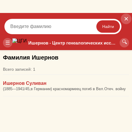
✕
Найти
🔍
Точный
Неточный
☰
Ишернов - Центр генеалогических исследований
Фамилия Ишернов
Всего записей: 1
Ишернов Суливан
(1885---1941/45,в Германии) красномармеец погиб в Вел.Отеч. войну