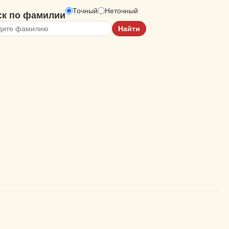
Точный
Неточный
ск по фамилии