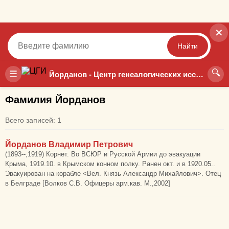
✕
Найти
🔍
Точный
Неточный
☰
Йорданов - Центр генеалогических исследований
Фамилия Йорданов
Всего записей: 1
Йорданов Владимир Петрович
(1893--,1919) Корнет. Во ВСЮР и Русской Армии до эвакуации
Крыма, 1919.10. в Крымском конном полку. Ранен окт. и в 1920.05..
Эвакуирован на корабле <Вел. Князь Александр Михайлович>. Отец
в Белграде [Волков С.В. Офицеры арм.кав. М.,2002]