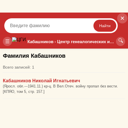
✕
Найти
🔍
Точный
Неточный
☰
Кабашников - Центр генеалогических исследований
Фамилия Кабашников
Всего записей: 1
Кабашников Николай Игнатьевич
(Яросл. обл.---1941.11.) кр-ц. В Вел.Отеч. войну пропал без вести.
[КПЯО, том 5, стр. 157.]