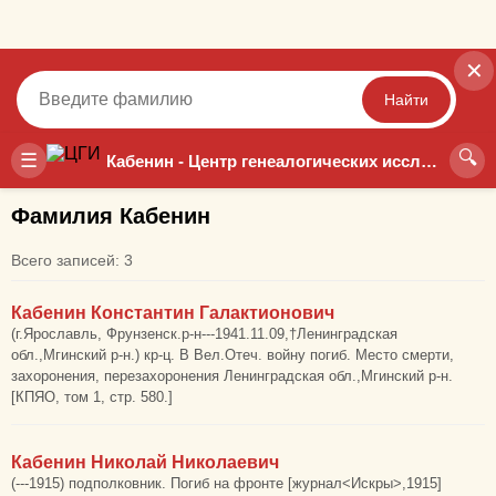
✕
Найти
🔍
Точный
Неточный
☰
Кабенин - Центр генеалогических исследований
Фамилия Кабенин
Всего записей: 3
Кабенин Константин Галактионович
(г.Ярославль, Фрунзенск.р-н---1941.11.09,†Ленинградская
обл.,Мгинский р-н.) кр-ц. В Вел.Отеч. войну погиб. Место смерти,
захоронения, перезахоронения Ленинградская обл.,Мгинский р-н.
[КПЯО, том 1, стр. 580.]
Кабенин Николай Николаевич
(---1915) подполковник. Погиб на фронте [журнал<Искры>,1915]