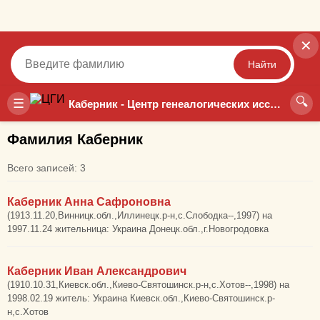
✕
Найти
🔍
Точный
Неточный
☰
Каберник - Центр генеалогических исследований
Фамилия Каберник
Всего записей: 3
Каберник Анна Сафроновна
(1913.11.20,Винницк.обл.,Иллинецк.р-н,с.Слободка--,1997) на
1997.11.24 жительница: Украина Донецк.обл.,г.Новогродовка
Каберник Иван Александрович
(1910.10.31,Киевск.обл.,Киево-Святошинск.р-н,с.Хотов--,1998) на
1998.02.19 житель: Украина Киевск.обл.,Киево-Святошинск.р-
н,с.Хотов