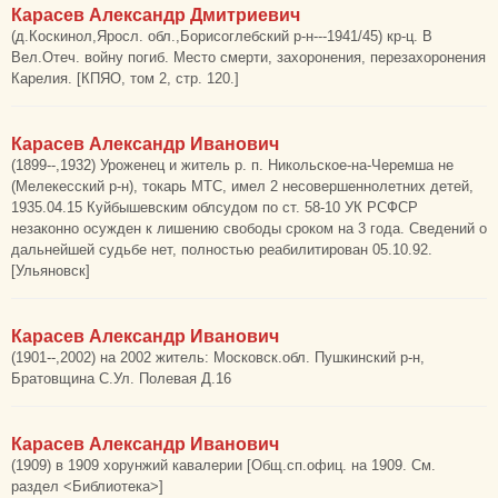
Карасев Александр Дмитриевич
(д.Коскинол,Яросл. обл.,Борисоглебский р-н---1941/45) кр-ц. В
Вел.Отеч. войну погиб. Место смерти, захоронения, перезахоронения
Карелия. [КПЯО, том 2, стр. 120.]
Карасев Александр Иванович
(1899--,1932) Уроженец и житель р. п. Никольское-на-Черемша не
(Мелекесский р-н), токарь МТС, имел 2 несовершеннолетних детей,
1935.04.15 Куйбышевским облсудом по ст. 58-10 УК РСФСР
незаконно осужден к лишению свободы сроком на 3 года. Сведений о
дальнейшей судьбе нет, полностью реабилитирован 05.10.92.
[Ульяновск]
Карасев Александр Иванович
(1901--,2002) на 2002 житель: Московск.обл. Пушкинский р-н,
Братовщина С.Ул. Полевая Д.16
Карасев Александр Иванович
(1909) в 1909 хорунжий кавалерии [Общ.сп.офиц. на 1909. См.
раздел <Библиотека>]