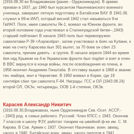
(1916.08.30 во Владикавказе (ранее - Орджоникидзе). В армию
призван в 1937, до 1940 был курсантом Нахичеванского военного
училища, завершил летную подготовку в Батайском ВАУ. В 1941.06.
служил в 69-м ИАП, который весной 1942 стал называться 9-м
ГвИАП. Полк, имея самолеты Як-1, воевал на Южном фронте, во
второй половине года участвовал в Сталинградской битве--,1943)
старший лейтенант В начале 1943 полк был перевооружен
самолетами Р-39 <Аэрокобра>, затем участвовал в боях на Кубани, к
маю на счету Карасева был 301 вылет, за 70 боев он сбил 23
самолета, причем девять - в группе. В начале апреля 1944 во время
боя над Крымом на 4-м Украинском фронте был подбит и взят в плен.
В ВВС вернулся в конце войны, после освобождения из плена, в
1958 окончил Академию Генштаба. В отставку вышел в 1968 в звании
ген.-майора, жил в Чернигове. В 1950 воевал в Корее, где 19
сентября сбил три самолета F-84. Награды: ГСС и ОЛ (1943.08.24)
второй ОЛ, ОКЗн, четырежды, ООВ 1-й степени, ОКЗв.
Карасев Александр Никитич
(1916.08.30,Владикавказ, ныне Орджоникидзе Сев.-Осет. АССР,-
-,1943) род. в семье рабочего. Русский. Член КПСС с 1943. Окончив
7 классов и школу ФЗУ, работал токарем на швейной ф-ке им. С. М.
Кирова. В Сов. Армии с 1937. Окончил Нахичеван. воен. авиац.
школу в 1940, Батайскую воен. авиац. школу пилотов в 1941.