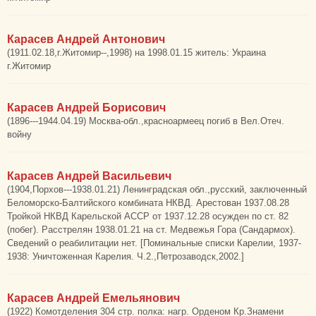
Карасев Андрей Антонович
(1911.02.18,г.Житомир--,1998) на 1998.01.15 житель: Украина
г.Житомир
Карасев Андрей Борисович
(1896---1944.04.19) Москва-обл.,красноармеец погиб в Вел.Отеч.
войну
Карасев Андрей Васильевич
(1904,Порхов---1938.01.21) Ленинградская обл.,русский, заключенный
Беломорско-Балтийского комбината НКВД. Арестован 1937.08.28
Тройкой НКВД Карельской АССР от 1937.12.28 осужден по ст. 82
(побег). Расстрелян 1938.01.21 на ст. Медвежья Гора (Сандармох).
Сведений о реабилитации нет. [Поминальные списки Карелии, 1937-
1938: Уничтоженная Карелия. Ч.2.,Петрозаводск,2002.]
Карасев Андрей Емельянович
(1922) Комотделения 304 стр. полка: нагр. Орденом Кр.Знамени