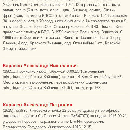
Участник Вел. Отеч. войны с июня 1941. Ком-р звена 9-го гв. истр.
авиац. полка (6-я гв. истр. авиац. див., 8-я возд. армия, Южный
фронт) канд. в члены КПСС гв. ст. лейтенант К. к маю 1943 совершил
301 боевой вылет, в 70 возд. боях сбил лично 14 самолетов пр-ка и 9
в группе. Звание Героя Сов. Союза присвоено 24.8.43. После войны
продолжал службу в ВВС. В 1959 окончил Воен. акад. Генштаба. С
1968 ген.-майор ав-и К.- в запасе. Живет в Чернигове. Нагр. 3 орд.
Ленина, 4 орд. Красного Знамени, орд. Отеч.войны 1 ст., Красной
Звезды, медалями.
Карасев Александр Николаевич
(1905,д.Прокурино,Яросл. обл.---1943.09.23,†Смоленская
обл.,Подольский р-н,д.Зайцево.) капитан. В Вел.Отеч. войну погиб.
Место смерти, захоронения, перезахоронения Смоленская
обл.,Подольский р-н,д.Зайцево. [КПЯО, том 5, стр. 163.]
Карасев Александр Петрович
(1915) лейб-гв. Литовского полка 12 рота, младший унтер-офицер:
награжден крестом Св.Георгия 4-степ.(№547979) за подвиг 1915.09.21
у деревни Перевоз: награжден лично Его Императорским
Величеством Государем Императором 1915.12.15.