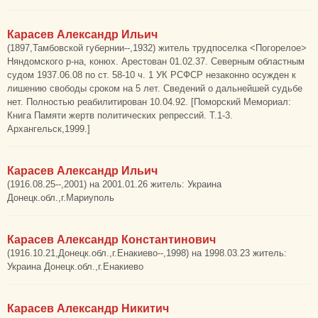
Карасев Александр Ильич
(1897,Тамбовской губернии--,1932) житель трудпоселка <Погорелое>
Няндомского р-на, конюх. Арестован 01.02.37. Северным областным
судом 1937.06.08 по ст. 58-10 ч. 1 УК РСФСР незаконно осужден к
лишению свободы сроком на 5 лет. Сведений о дальнейшей судьбе
нет. Полностью реабилитирован 10.04.92. [Поморский Мемориал:
Книга Памяти жертв политических репрессий. Т.1-3.
Архангельск,1999.]
Карасев Александр Ильич
(1916.08.25--,2001) на 2001.01.26 житель: Украина
Донецк.обл.,г.Мариуполь
Карасев Александр Константинович
(1916.10.21,Донецк.обл.,г.Енакиево--,1998) на 1998.03.23 житель:
Украина Донецк.обл.,г.Енакиево
Карасев Александр Никитич