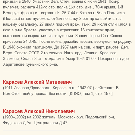
призван в 1940. Участник Вел. Отеч. войны с июня 1941. Ком-р
пулемет, расчета 412-го стр. полка (1-я стр. див., 70-я армия, 1-й
Белорус. фронт) ст. сержант К. 26.7.44 в бою за г. Бяла-Подляска
(Польша) огнем пулемета отбил попытку 2 рот пр-ка выйти в тыл
нашему батальону. 27 июля подбил враж. танк, 29 июля отличился в
бою в р-не Бреста, участвуя в отражении 16 контратак пр-ка,
пытавшегося вырваться из окружения. Звание Героя Сов. Союза
присвоено 24.3.45. После войны демобилизован, вернулся на родину.
В 1948 окончил партшколу. До 1957 был на сов. и парт, работе. Деп.
Верх. Совета СССР 2-го созыва. Нагр. орд. Ленина, Красного
Знамени, Славы 3 ст., медалями. Умер 1964.01.09. Похоронен в дер.
Харитонове Куньинского р-на.
Карасев Алексей Матвеевич
(1911,Иваново,Ярославль, Кировск.р-н---1942.07.) лейтенант. В
Вел.Отеч. войну пропал без вести. [КПЯО, том 1, стр. 157.]
Карасев Алексей Николаевич
(1900--,2002) на 2002 житель: Московск.обл. Подольский р-н,
Федюково Д.Ул. Центральная Д.47