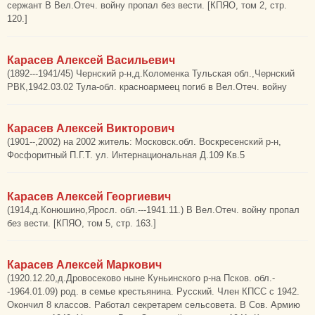
сержант В Вел.Отеч. войну пропал без вести. [КПЯО, том 2, стр.
120.]
Карасев Алексей Васильевич
(1892---1941/45) Чернский р-н,д.Коломенка Тульская обл.,Чернский
РВК,1942.03.02 Тула-обл. красноармеец погиб в Вел.Отеч. войну
Карасев Алексей Викторович
(1901--,2002) на 2002 житель: Московск.обл. Воскресенский р-н,
Фосфоритный П.Г.Т. ул. Интернациональная Д.109 Кв.5
Карасев Алексей Георгиевич
(1914,д.Конюшино,Яросл. обл.---1941.11.) В Вел.Отеч. войну пропал
без вести. [КПЯО, том 5, стр. 163.]
Карасев Алексей Маркович
(1920.12.20,д.Дровосеково ныне Куньинского р-на Псков. обл.-
-1964.01.09) род. в семье крестьянина. Русский. Член КПСС с 1942.
Окончил 8 классов. Работал секретарем сельсовета. В Сов. Армию