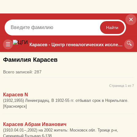
✕
Найти
🔍
Точный
Неточный
☰
Карасев - Центр генеалогических исследований
Фамилия Карасев
Всего записей: 287
Страница 1 из 7
Карасев N
(1932,1955) Ленинградец. В 1932-55 гг. отбывал срок в Норильлаге.
[Красноярск]
Карасев Абрам Иванович
(1910.04.01--,2002) на 2002 житель: Московск.обл. Троицк р-н,
Сиреневый Бульвар 6-138