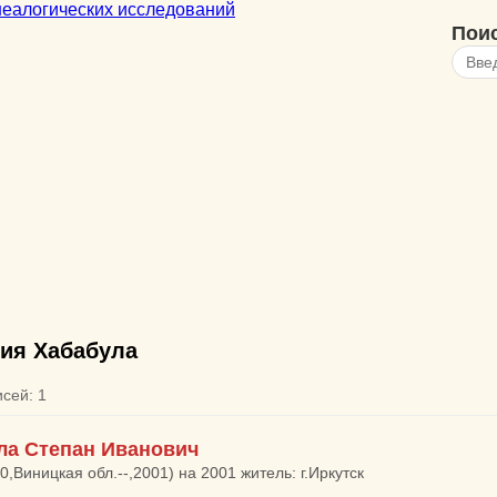
Пои
ия Хабабула
исей: 1
ла Степан Иванович
0,Виницкая обл.--,2001) на 2001 житель: г.Иркутск