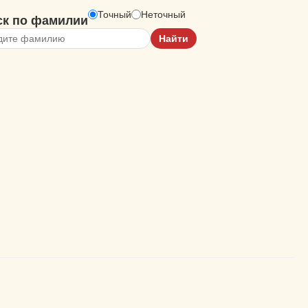
Точный
Неточный
ск по фамилии