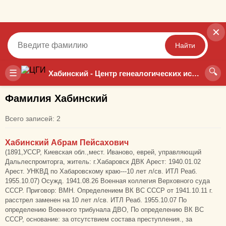
✕
Найти
🔍
Точный
Неточный
☰
Хабинский - Центр генеалогических исследований
Фамилия Хабинский
Всего записей: 2
Хабинский Абрам Пейсахович
(1891,УССР, Киевская обл.,мест. Иваново, еврей, управляющий
Дальлеспромторга, житель: г.Хабаровск ДВК Арест: 1940.01.02
Арест. УНКВД по Хабаровскому краю---10 лет л/св. ИТЛ Реаб.
1955.10.07) Осужд. 1941.08.26 Военная коллегия Верховного суда
СССР. Приговор: ВМН. Определением ВК ВС СССР от 1941.10.11 г.
расстрел заменен на 10 лет л/св. ИТЛ Реаб. 1955.10.07 По
определению Военного трибунала ДВО, По определению ВК ВС
СССР, основание: за отсутствием состава преступления., за