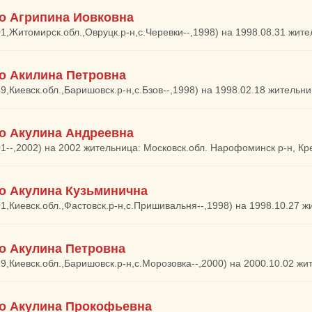
о Агрипина Иовковна
01,Житомирск.обл.,Овруцк.р-н,с.Черевки--,1998) на 1998.08.31 жит
о Акилина Петровна
19,Киевск.обл.,Баришовск.р-н,с.Бзов--,1998) на 1998.02.18 жительни
о Акулина Андреевна
01--,2002) на 2002 жительница: Московск.обл. Нарофоминск р-н, К
о Акулина Кузьминична
01,Киевск.обл.,Фастовск.р-н,с.Пришивальня--,1998) на 1998.10.27 ж
о Акулина Петровна
19,Киевск.обл.,Баришовск.р-н,с.Морозовка--,2000) на 2000.10.02 ж
о Акулина Прокофьевна