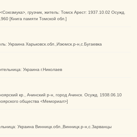
 <Союзмука>, грузчик, житель: Томск Арест: 1937.10.02 Осужд.
 1960 [Книга памяти Томской обл.]
ель: Украина Харьковск.обл.,Изюмск.р-н,с.Бугаевка
жительница: Украина г.Николаев
оярский кр., Ачинский р-н, город Ачинск. Осужд. 1938.06.10
сноярского общества <Мемориал>]
тельница: Украина Винницк.обл.,Винницк.р-н,с.Зарванцы