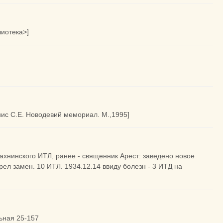
лиотека>]
нис С.Е. Новодевий мемориал. М.,1995]
лахнинского ИТЛ, ранее - священник Арест: заведено новое
рел замен. 10 ИТЛ. 1934.12.14 ввиду болезн - 3 ИТД на
льная 25-157