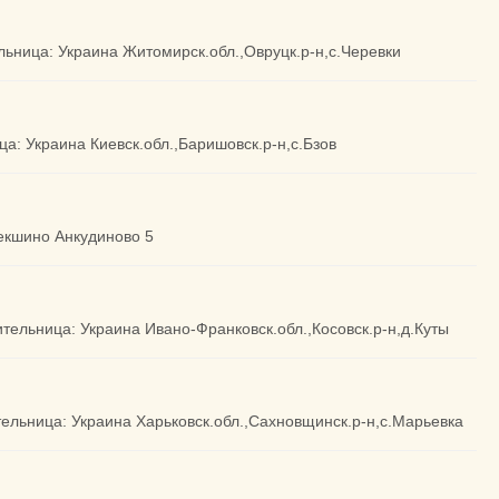
ельница: Украина Житомирск.обл.,Овруцк.р-н,с.Черевки
ца: Украина Киевск.обл.,Баришовск.р-н,с.Бзов
рекшино Анкудиново 5
ительница: Украина Ивано-Франковск.обл.,Косовск.р-н,д.Куты
ительница: Украина Харьковск.обл.,Сахновщинск.р-н,с.Марьевка