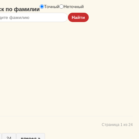
Точный
Неточный
ск по фамилии
Страница 1 из 24
24
вперед »