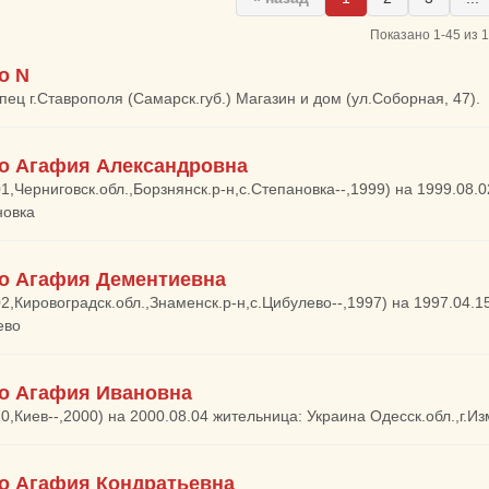
Показано 1-45 из 
о N
упец г.Ставрополя (Самарск.губ.) Магазин и дом (ул.Соборная, 47).
о Агафия Александровна
01,Черниговск.обл.,Борзнянск.р-н,с.Степановка--,1999) на 1999.08.
новка
о Агафия Дементиевна
02,Кировоградск.обл.,Знаменск.р-н,с.Цибулево--,1997) на 1997.04.1
ево
о Агафия Ивановна
10,Киев--,2000) на 2000.08.04 жительница: Украина Одесск.обл.,г.И
о Агафия Кондратьевна