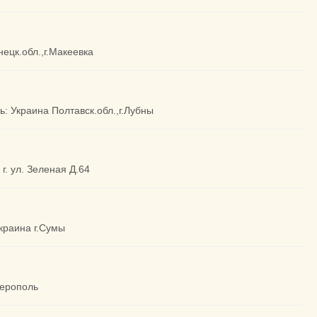
нецк.обл.,г.Макеевка
ь: Украина Полтавск.обл.,г.Лубны
г. ул. Зеленая Д.64
Украина г.Сумы
ферополь