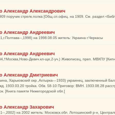
о Александр Александрович
1909 поручик стрелк.полка [Общ.сп.офиц. на 1909. См. раздел <Биб
о Александр Андреевич
1,г.Полтава--,1998) на 1998.08.05 житель: Украина г.Черкасы
о Александр Андреевич
84,†Москва,Ново-Девич.кл-ще,2-уч.) Живописец, преп. МВХПУ [Кип
о Александр Дмитриевич
аина, Харьковский окр.,Ахтырка---1933) украинец, заключенный Ба
жд. 1933.03.20 тройка. Обв. 58-10 Приговор: ВМН. 1933.08.28 расст
ок. [Книга памяти Нижегородской обл.]
о Александр Захарович
21--,2002) на 2002 житель: Московск.обл. Лотошинский р-н, Центра