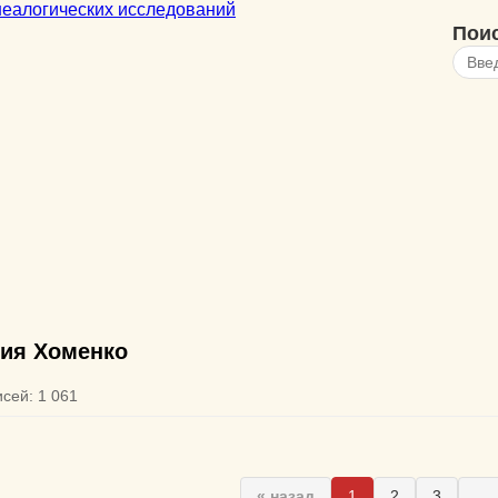
Пои
ия Хоменко
исей: 1 061
« назад
1
2
3
...