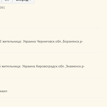
1061
02 жительница: Украина Черниговск.обл.,Борзнянск.р-
5 жительница: Украина Кировоградск.обл.,Знаменск.р-
змаил