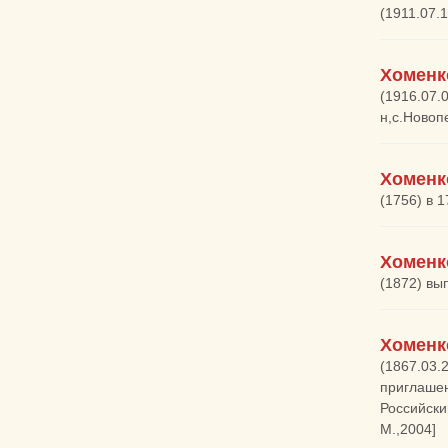
(1911.07.
Хоменк
(1916.07.
н,с.Новоп
Хоменк
(1756) в 
Хоменк
(1872) вы
Хоменк
(1867.03.
приглашен
Российски
М.,2004]