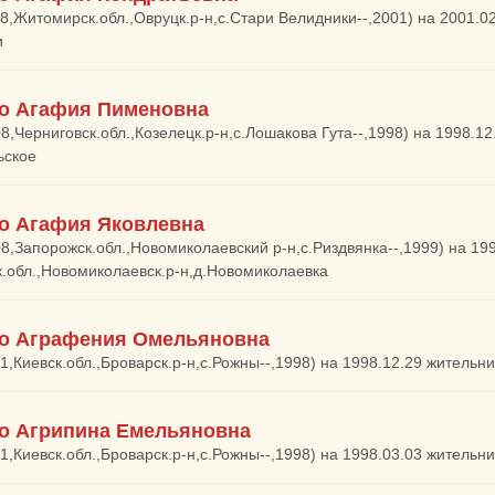
08,Житомирск.обл.,Овруцк.р-н,с.Стари Велидники--,2001) на 2001.0
и
о Агафия Пименовна
08,Черниговск.обл.,Козелецк.р-н,с.Лошакова Гута--,1998) на 1998.1
ьское
о Агафия Яковлевна
08,Запорожск.обл.,Новомиколаевский р-н,с.Риздвянка--,1999) на 19
.обл.,Новомиколаевск.р-н,д.Новомиколаевка
о Аграфения Омельяновна
01,Киевск.обл.,Броварск.р-н,с.Рожны--,1998) на 1998.12.29 жительн
о Агрипина Емельяновна
01,Киевск.обл.,Броварск.р-н,с.Рожны--,1998) на 1998.03.03 жительн