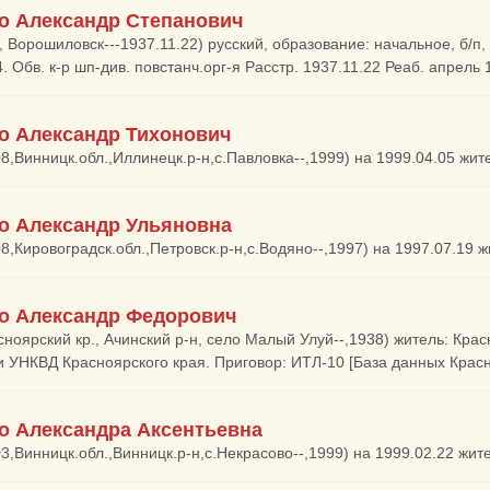
о Александр Степанович
, Ворошиловск---1937.11.22) русский, образование: начальное, б/п,
. Обв. к-р шп-див. повстанч.орг-я Расстр. 1937.11.22 Реаб. апрель
о Александр Тихонович
08,Винницк.обл.,Иллинецк.р-н,с.Павловка--,1999) на 1999.04.05 жит
о Александр Ульяновна
08,Кировоградск.обл.,Петровск.р-н,с.Водяно--,1997) на 1997.07.19 
о Александр Федорович
сноярский кр., Ачинский р-н, село Малый Улуй--,1938) житель: Красн
и УНКВД Красноярского края. Приговор: ИТЛ-10 [База данных Кра
о Александра Аксентьевна
03,Винницк.обл.,Винницк.р-н,с.Некрасово--,1999) на 1999.02.22 жи