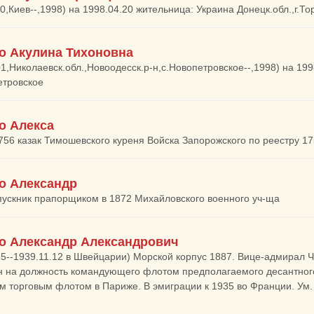
10,Киев--,1998) на 1998.04.20 жительница: Украина Донецк.обл.,г.То
о Акулина Тихоновна
01,Николаевск.обл.,Новоодесск.р-н,с.Новопетровское--,1998) на 19
етровское
о Алекса
1756 казак Тимошевского куреня Войска Запорожского по реестру 175
о Александр
пускник прапорщиком в 1872 Михайловского военного уч-ща
о Александр Александрович
25--1939.11.12 в Швейцарии) Морской корпус 1887. Вице-адмирал Ч
 на должность командующего флотом предполагаемого десантного
м торговым флотом в Париже. В эмиграции к 1935 во Франции. Ум.