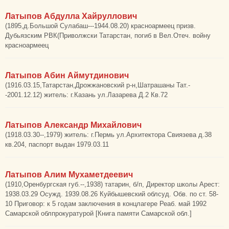
Латыпов Абдулла Хайруллович
(1895,д.Большой Сулабаш---1944.08.20) красноармеец призв.
Дубьязским РВК(Приволжски Татарстан, погиб в Вел.Отеч. войну
красноармеец
Латыпов Абин Аймутдинович
(1916.03.15,Татарстан,Дрожжановский р-н,Шатрашаны Тат.-
-2001.12.12) житель: г.Казань ул.Лазарева Д.2 Кв.72
Латыпов Александр Михайлович
(1918.03.30--,1979) житель: г.Пермь ул.Архитектора Свиязева д.38
кв.204, паспорт выдан 1979.03.11
Латыпов Алим Мухаметдеевич
(1910,Оренбургская губ.--,1938) татарин, б/п, Директор школы Арест:
1938.03.29 Осужд. 1939.08.26 Куйбышевский облсуд. Обв. по ст. 58-
10 Приговор: к 5 годам заключения в концлагере Реаб. май 1992
Самарской облпрокуратурой [Книга памяти Самарской обл.]