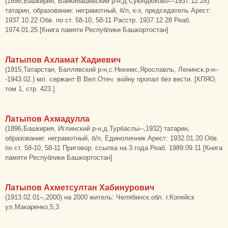
(1898,Башкирия, Байкибашевский р-н,д.Суюндюково---1937.12.28)
татарин, образование: неграмотный, б/п, к-з, председатель Арест:
1937.10.22 Обв. по ст. 58-10, 58-11 Расстр. 1937.12.28 Реаб.
1974.01.25 [Книга памяти Республики Башкортостан]
Латыпов Ахламат Хадиевич
(1915,Татарстан, Баллявский р-н,с.Нихемс,Ярославль, Ленинск.р-н--
-1943.02.) мл. сержант В Вел.Отеч. войну пропал без вести. [КПЯО,
том 1, стр. 423.]
Латыпов Ахмадулла
(1896,Башкирия, Иглинский р-н,д.Турбаслы--,1932) татарин,
образование: неграмотный, б/п, Единоличник Арест: 1932.01.20 Обв.
по ст. 58-10, 58-11 Приговор: ссылка на 3 года Реаб. 1989.09.11 [Книга
памяти Республики Башкортостан]
Латыпов Ахметсултан Хабинурович
(1913.02.01--,2000) на 2000 житель: Челябинск.обл. г.Копейск
ул.Макаренко,5,3