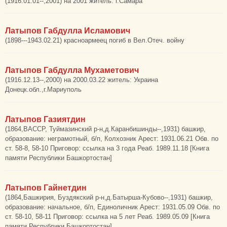
(1916.01.01--,2001) на 2001 житель: г.Самара
Латыпов Габдулла Исламович
(1898---1943.02.21) красноармеец погиб в Вел.Отеч. войну
Латыпов Габдулла Мухаметович
(1916.12.13--,2000) на 2000.03.22 житель: Украина
Донецк.обл.,г.Мариуполь
Латыпов Газиятдин
(1864,ВАССР, Туймазинский р-н,д.Каранбишинды--,1931) башкир,
образование: неграмотный, б/п, Колхозник Арест: 1931.06.21 Обв. по
ст. 58-8, 58-10 Приговор: ссылка на 3 года Реаб. 1989.11.18 [Книга
памяти Республики Башкортостан]
Латыпов Гайнетдин
(1864,Башкирия, Буздякский р-н,д.Батырша-Кубово--,1931) башкир,
образование: начальное, б/п, Единоличник Арест: 1931.05.09 Обв. по
ст. 58-10, 58-11 Приговор: ссылка на 5 лет Реаб. 1989.05.09 [Книга
памяти Республики Башкортостан]