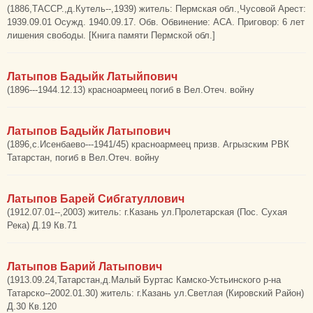
(1886,ТАССР.,д.Кутель--,1939) житель: Пермская обл.,Чусовой Арест:
1939.09.01 Осужд. 1940.09.17. Обв. Обвинение: АСА. Приговор: 6 лет
лишения свободы. [Книга памяти Пермской обл.]
Латыпов Бадыйк Латыйпович
(1896---1944.12.13) красноармеец погиб в Вел.Отеч. войну
Латыпов Бадыйк Латыпович
(1896,с.Исенбаево---1941/45) красноармеец призв. Агрызским РВК
Татарстан, погиб в Вел.Отеч. войну
Латыпов Барей Сибгатуллович
(1912.07.01--,2003) житель: г.Казань ул.Пролетарская (Пос. Сухая
Река) Д.19 Кв.71
Латыпов Барий Латыпович
(1913.09.24,Татарстан,д.Малый Буртас Камско-Устьинского р-на
Татарско--2002.01.30) житель: г.Казань ул.Светлая (Кировский Район)
Д.30 Кв.120