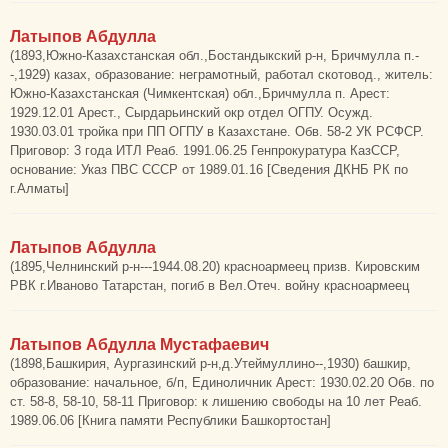
Латыпов Абдулла
(1893,Южно-Казахстанская обл.,Бостандыкский р-н, Бричмулла п.-
-,1929) казах, образование: неграмотный, работал скотовод., житель:
Южно-Казахстанская (Чимкентская) обл.,Бричмулла п. Арест:
1929.12.01 Арест., Сырдарьинский окр отдел ОГПУ. Осужд.
1930.03.01 тройка при ПП ОГПУ в Казахстане. Обв. 58-2 УК РСФСР.
Приговор: 3 года ИТЛ Реаб. 1991.06.25 Генпрокуратура КазССР,
основание: Указ ПВС СССР от 1989.01.16 [Сведения ДКНБ РК по
г.Алматы]
Латыпов Абдулла
(1895,Челнинский р-н---1944.08.20) красноармеец призв. Кировским
РВК г.Иваново Татарстан, погиб в Вел.Отеч. войну красноармеец
Латыпов Абдулла Мустафаевич
(1898,Башкирия, Аургазинский р-н,д.Утеймуллино--,1930) башкир,
образование: начальное, б/п, Единоличник Арест: 1930.02.20 Обв. по
ст. 58-8, 58-10, 58-11 Приговор: к лишению свободы на 10 лет Реаб.
1989.06.06 [Книга памяти Республики Башкортостан]