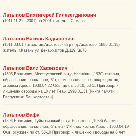
Латыпов Бихтигерей Гилязетдинович
(1911.11.21--,2001) на 2001 житель: г.Самара
Латыпов Вакиль Кадырович
(1911.03.01,Татарстан,Апастовский р-н,д.Апастово--1999.01.19)
житель: г.Казань ул.Декабристов Д.119 Кв.76
Латыпов Вали Хафизович
(1895,Башкирия, Месягутовский р-н,д.Насибаш--,1930) татарин,
образование: начальное, б/п, семеноводческое товарищество,
агроном Арест: 1930.04.22 Обв. по ст. 58-10, 58-11 Приговор: к
лишению свободы на 10 лет Реаб. 1990.01.31 [Книга памяти
Республики Башкортостан]
Латыпов Вафа
(1894,Башкирия, Туймазинский р-н,д.Япрыково--,1938) башкир,
образование: начальное, б/п, к-з <Ик>, колхозник Арест: 1938.04.19
Обв. осужден по ст. 58-10 Приговор: к лишению свободы на 6 лет