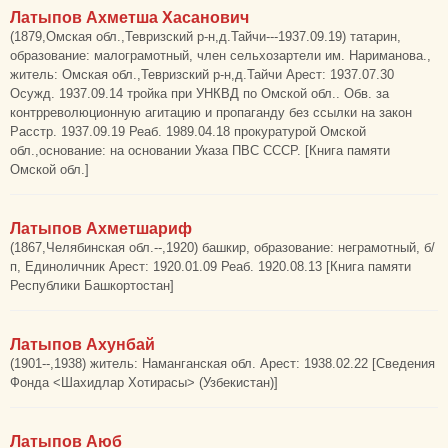
Латыпов Ахметша Хасанович
(1879,Омская обл.,Тевризский р-н,д.Тайчи---1937.09.19) татарин,
образование: малограмотный, член сельхозартели им. Нариманова.,
житель: Омская обл.,Тевризский р-н,д.Тайчи Арест: 1937.07.30
Осужд. 1937.09.14 тройка при УНКВД по Омской обл.. Обв. за
контрреволюционную агитацию и пропаганду без ссылки на закон
Расстр. 1937.09.19 Реаб. 1989.04.18 прокуратурой Омской
обл.,основание: на основании Указа ПВС СССР. [Книга памяти
Омской обл.]
Латыпов Ахметшариф
(1867,Челябинская обл.--,1920) башкир, образование: неграмотный, б/
п, Единоличник Арест: 1920.01.09 Реаб. 1920.08.13 [Книга памяти
Республики Башкортостан]
Латыпов Ахунбай
(1901--,1938) житель: Наманганская обл. Арест: 1938.02.22 [Сведения
Фонда <Шахидлар Хотирасы> (Узбекистан)]
Латыпов Аюб