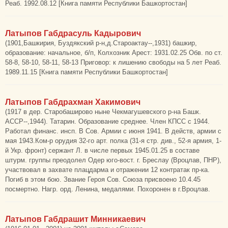
Реаб. 1992.08.12 [Книга памяти Республики Башкортостан]
Латыпов Габдрасуль Кадырович
(1901,Башкирия, Буздякский р-н,д.Староактау--,1931) башкир,
образование: начальное, б/п, Колхозник Арест: 1931.02.25 Обв. по ст.
58-8, 58-10, 58-11, 58-13 Приговор: к лишению свободы на 5 лет Реаб.
1989.11.15 [Книга памяти Республики Башкортостан]
Латыпов Габдрахман Хакимович
(1917 в дер. Старобаширово ныне Чекмагушевского р-на Башк.
АССР--,1944). Татарин. Образование среднее. Член КПСС с 1944.
Работал финанс. инсп. В Сов. Армии с июня 1941. В действ, армии с
мая 1943.Ком-р орудия 32-го арт. полка (31-я стр. див., 52-я армия, 1-
й Укр. фронт) сержант Л. в числе первых 1945.01.25 в составе
штурм. группы преодолел Одер юго-вост. г. Бреслау (Вроцлав, ПНР),
участвовал в захвате плацдарма и отражении 12 контратак пр-ка.
Погиб в этом бою. Звание Героя Сов. Союза присвоено 10.4.45
посмертно. Нагр. орд. Ленина, медалями. Похоронен в г.Вроцлав.
Латыпов Габдрашит Минникаевич