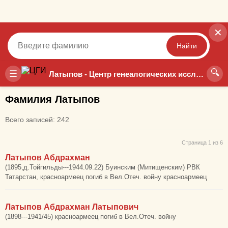
✕
Найти
🔍
Точный
Неточный
☰
Латыпов - Центр генеалогических исследований
Фамилия Латыпов
Всего записей: 242
Страница 1 из 6
Латыпов Абдрахман
(1895,д.Тойгильды---1944.09.22) Буинским (Митищенским) РВК
Татарстан, красноармеец погиб в Вел.Отеч. войну красноармеец
Латыпов Абдрахман Латыпович
(1898---1941/45) красноармеец погиб в Вел.Отеч. войну