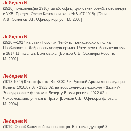
Лебедев N
(1918) полковник(на 1918). штабс-офиц. для связи оренб. повстанцев
с УКВ. Предст. Оренб.Казач.войска в УКВ (07.1918). [Ганин
А.В.,Семенов В.Г. Офицер.корпус.. М.,2007]
Лебедев N
(1918,---1917 на стан) Поручик Лейб-гв. Гренадерского полка.
Пробирался в Доброволь-ческую армию. Расстрелян большевиками
в 1917.11. на стан. Волноваха. [Волков С.В. Офицеры Росс.гв.
М.,2002]
Лебедев N
(1918,1920) Юнкер флота. Во ВСЮР и Русской Армии до эвакуации
Крыма, 1920.07.07 - 1922.02. на вооруженном ледоколе <Джигит>.
Эвакуирован с флотом в Бизерту В эмиграции с 1922.02. в
Чехословакии, учился в Праге. [Волков С.В. Офицеры флота...
М.,2004]
Лебедев N
(1919) Оренб.Казач.войска прапорщик Вр. командующий 3