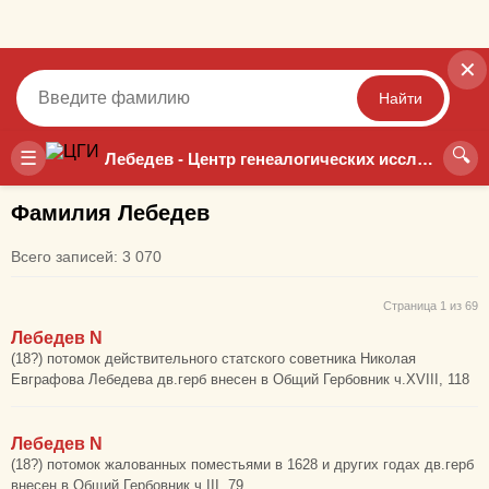
✕
Найти
🔍
Точный
Неточный
☰
Лебедев - Центр генеалогических исследований
Фамилия Лебедев
Всего записей: 3 070
Страница 1 из 69
Лебедев N
(18?) потомок действительного статского советника Николая
Евграфова Лебедева дв.герб внесен в Общий Гербовник ч.XVIII, 118
Лебедев N
(18?) потомок жалованных поместьями в 1628 и других годах дв.герб
внесен в Общий Гербовник ч.III, 79