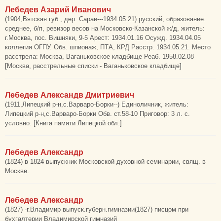
Лебедев Азарий Иванович
(1904,Вятская губ., дер. Сараи---1934.05.21) русский, образование:
среднее, б/п, ревизор весов на Московско-Казанской ж/д, житель:
г.Москва, пос. Вишняки, 9-5 Арест: 1934.01.16 Осужд. 1934.04.05
коллегия ОГПУ. Обв. шпионаж, ПТА, КРД Расстр. 1934.05.21. Место
расстрела: Москва, Ваганьковское кладбище Реаб. 1958.02.08
[Москва, расстрельные списки - Ваганьковское кладбище]
Лебедев Александв Дмитриевич
(1911,Липецкий р-н,с.Варваро-Борки--) Единоличник, житель:
Липецкий р-н,с.Варваро-Борки Обв. ст.58-10 Приговор: 3 л. с.
условно. [Книга памяти Липецкой обл.]
Лебедев Александр
(1824) в 1824 выпускник Московской духовной семинарии, свящ. в
Москве.
Лебедев Александр
(1827) -г.Владимир выпуск.губерн.гимназии(1827) писцом при
бухгалтерии Владимирской гимназий