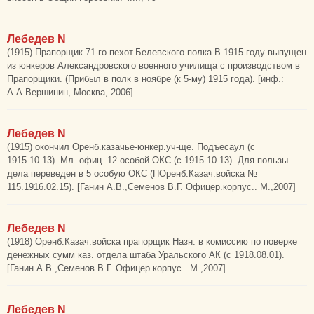
Лебедев N
(1915) Прапорщик 71-го пехот.Белевского полка В 1915 году выпущен
из юнкеров Александровского военного училища с производством в
Прапорщики. (Прибыл в полк в ноябре (к 5-му) 1915 года). [инф.:
А.А.Вершинин, Москва, 2006]
Лебедев N
(1915) окончил Оренб.казачье-юнкер.уч-ще. Подъесаул (с
1915.10.13). Мл. офиц. 12 особой ОКС (с 1915.10.13). Для пользы
дела переведен в 5 особую ОКС (ПОренб.Казач.войска №
115.1916.02.15). [Ганин А.В.,Семенов В.Г. Офицер.корпус.. М.,2007]
Лебедев N
(1918) Оренб.Казач.войска прапорщик Назн. в комиссию по поверке
денежных сумм каз. отдела штаба Уральского АК (с 1918.08.01).
[Ганин А.В.,Семенов В.Г. Офицер.корпус.. М.,2007]
Лебедев N