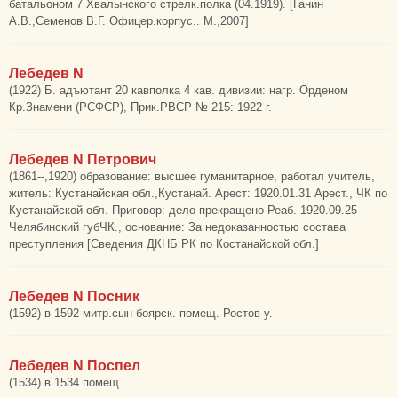
батальоном 7 Хвалынского стрелк.полка (04.1919). [Ганин
А.В.,Семенов В.Г. Офицер.корпус.. М.,2007]
Лебедев N
(1922) Б. адъютант 20 кавполка 4 кав. дивизии: нагр. Орденом
Кр.Знамени (РСФСР), Прик.РВСР № 215: 1922 г.
Лебедев N Петрович
(1861--,1920) образование: высшее гуманитарное, работал учитель,
житель: Кустанайская обл.,Кустанай. Арест: 1920.01.31 Арест., ЧК по
Кустанайской обл. Приговор: дело прекращено Реаб. 1920.09.25
Челябинский губЧК., основание: За недоказанностью состава
преступления [Сведения ДКНБ РК по Костанайской обл.]
Лебедев N Посник
(1592) в 1592 митр.сын-боярск. помещ.-Ростов-у.
Лебедев N Поспел
(1534) в 1534 помещ.