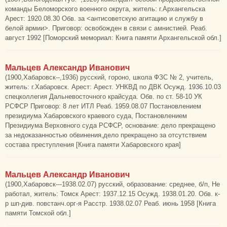
команды Беломорского военного округа, житель: г.Архангельска
Арест: 1920.08.30 Обв. за <антисоветскую агитацию и службу в
белой армии>. Приговор: освобожден в связи с амнистией. Реаб.
август 1992 [Поморский мемориал: Книга памяти Архангельской обл.]
Мальцев Александр Иванович
(1900,Хабаровск--,1936) русский, гороно, школа ФЗС № 2, учитель,
житель: г.Хабаровск. Арест: Арест. УНКВД по ДВК Осужд. 1936.10.03
спецколлегия Дальневосточного крайсуда. Обв. по ст. 58-10 УК
РСФСР Приговор: 8 лет ИТЛ Реаб. 1959.08.07 Постановлением
президиума Хабаровского краевого суда, Постановлением
Президиума Верховного суда РСФСР, основание: дело прекращено
за недоказанностью обвинения,дело прекращено за отсутствием
состава преступления [Книга памяти Хабаровского края]
Мальцев Александр Иванович
(1900,Хабаровск---1938.02.07) русский, образование: среднее, б/п, Не
работал, житель: Томск Арест: 1937.12.15 Осужд. 1938.01.20. Обв. к-
р шп-див. повстанч.орг-я Расстр. 1938.02.07 Реаб. июнь 1958 [Книга
памяти Томской обл.]