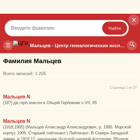
✕
Найти
🔍
Точный
Неточный
☰
Мальцев - Центр генеалогических исследований
Фамилия Мальцев
Всего записей: 1 205
Страница 1 из 27
Мальцев N
(18?) дв.герб внесен в Общий Гербовник ч.VII, 85
Мальцев N
(1918,1905) (Мальцов Александр Александрович, р. 1885. Морской
корпус 1905. Старший лейтенант.) Лейтенант. В Северо-Западной
армии, в 1919.12. начальник Чудской озерной флотилии. [Волков