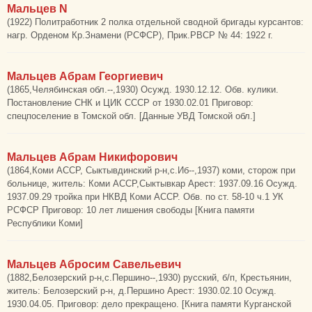
Мальцев N
(1922) Политработник 2 полка отдельной сводной бригады курсантов:
нагр. Орденом Кр.Знамени (РСФСР), Прик.РВСР № 44: 1922 г.
Мальцев Абрам Георгиевич
(1865,Челябинская обл.--,1930) Осужд. 1930.12.12. Обв. кулики.
Постановление СНК и ЦИК СССР от 1930.02.01 Приговор:
спецпоселение в Томской обл. [Данные УВД Томской обл.]
Мальцев Абрам Никифорович
(1864,Коми АССР, Сыктывдинский р-н,с.Иб--,1937) коми, сторож при
больнице, житель: Коми АССР,Сыктывкар Арест: 1937.09.16 Осужд.
1937.09.29 тройка при НКВД Коми АССР. Обв. по ст. 58-10 ч.1 УК
РСФСР Приговор: 10 лет лишения свободы [Книга памяти
Республики Коми]
Мальцев Абросим Савельевич
(1882,Белозерский р-н,с.Першино--,1930) русский, б/п, Крестьянин,
житель: Белозерский р-н, д.Першино Арест: 1930.02.10 Осужд.
1930.04.05. Приговор: дело прекращено. [Книга памяти Курганской