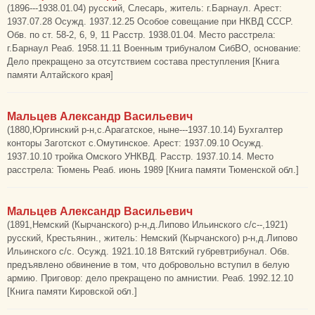
(1896---1938.01.04) русский, Слесарь, житель: г.Барнаул. Арест:
1937.07.28 Осужд. 1937.12.25 Особое совещание при НКВД СССР.
Обв. по ст. 58-2, 6, 9, 11 Расстр. 1938.01.04. Место расстрела:
г.Барнаул Реаб. 1958.11.11 Военным трибуналом СибВО, основание:
Дело прекращено за отсутствием состава преступления [Книга
памяти Алтайского края]
Мальцев Александр Васильевич
(1880,Юргинский р-н,с.Арагатское, ныне---1937.10.14) Бухгалтер
конторы Заготскот с.Омутинское. Арест: 1937.09.10 Осужд.
1937.10.10 тройка Омского УНКВД. Расстр. 1937.10.14. Место
расстрела: Тюмень Реаб. июнь 1989 [Книга памяти Тюменской обл.]
Мальцев Александр Васильевич
(1891,Немский (Кырчанского) р-н,д.Липово Ильинского с/с--,1921)
русский, Крестьянин., житель: Немский (Кырчанского) р-н,д.Липово
Ильинского с/с. Осужд. 1921.10.18 Вятский губревтрибунал. Обв.
предъявлено обвинение в том, что добровольно вступил в белую
армию. Приговор: дело прекращено по амнистии. Реаб. 1992.12.10
[Книга памяти Кировской обл.]