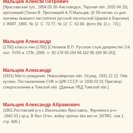
Мальцев Алексtй Петрович
(Ярославская губ., 1854.03.26--Кисловодск, Терская обл.,1915.04.15),
протоиерей [Талин В. Протоиерей А.П.Мальцев. (К 50-летию со дня
кончины бывшего настоятеля русской посольской Церкви в Берлине)
// ЖМП. 1965. № 11. С. 72-77, № 12. С. 62-69, фото (№ 11,с. 72).]
Мальцев Александр
(1792) классн.чин.(1792) [Степанов В.П. Русское служ.дворянство 2-й
пол. XVIII в. СПб.,2000: гг. 92-179 93-154 94-162 95-169 96-181]
Мальцев Александр
(1931) Место рождения: Новосибирская обл. Осужд. 1931.12.12. Обв.
кулаки, Постановление СНК и ЦИК СССР от 1930.02.01 Приговор:
спецпоселение в Томской обл. [Данные УВД Томской обл.]
Мальцев Александр Абрамович
(1901,Ростовский р-н,с.Васильково,Ярославль, Фрунзенск.р-н--
-1942.03.) кр-ц. В Вел.Отеч. войну пропал без вести. [КПЯО, том 1,
стр. 606.]