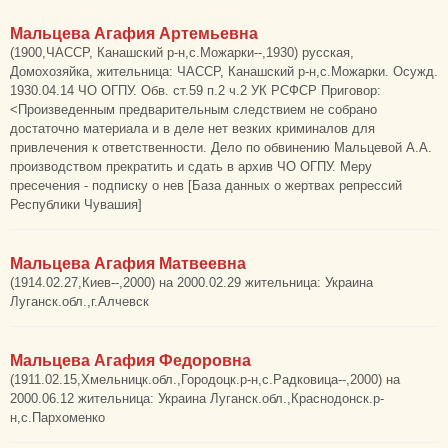
Мальцева Агафия Артемьевна
(1900,ЧАССР, Канашский р-н,с.Можарки--,1930) русская,
Домохозяйка, жительница: ЧАССР, Канашский р-н,с.Можарки. Осужд.
1930.04.14 ЧО ОГПУ. Обв. ст.59 п.2 ч.2 УК РСФСР Приговор:
<Произведенным предварительным следствием не собрано
достаточно материала и в деле нет везких криминалов для
привлечения к ответственности. Дело по обвинению Мальцевой А.А.
производством прекратить и сдать в архив ЧО ОГПУ. Меру
пресечения - подписку о нев [База данных о жертвах репрессий
Республики Чувашия]
Мальцева Агафия Матвеевна
(1914.02.27,Киев--,2000) на 2000.02.29 жительница: Украина
Луганск.обл.,г.Алчевск
Мальцева Агафия Федоровна
(1911.02.15,Хмельницк.обл.,Городоцк.р-н,с.Радковица--,2000) на
2000.06.12 жительница: Украина Луганск.обл.,Краснодонск.р-
н,с.Пархоменко