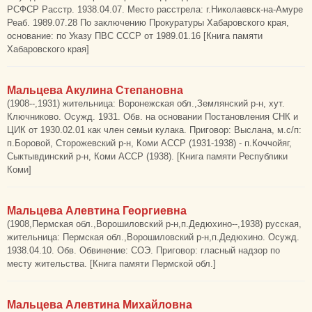
РСФСР Расстр. 1938.04.07. Место расстрела: г.Николаевск-на-Амуре
Реаб. 1989.07.28 По заключению Прокуратуры Хабаровского края,
основание: по Указу ПВС СССР от 1989.01.16 [Книга памяти
Хабаровского края]
Мальцева Акулина Степановна
(1908--,1931) жительница: Воронежская обл.,Землянский р-н, хут.
Ключниково. Осужд. 1931. Обв. на основании Постановления СНК и
ЦИК от 1930.02.01 как член семьи кулака. Приговор: Выслана, м.с/п:
п.Боровой, Сторожевский р-н, Коми АССР (1931-1938) - п.Коччойяг,
Сыктывдинский р-н, Коми АССР (1938). [Книга памяти Республики
Коми]
Мальцева Алевтина Георгиевна
(1908,Пермская обл.,Ворошиловский р-н,п.Дедюхино--,1938) русская,
жительница: Пермская обл.,Ворошиловский р-н,п.Дедюхино. Осужд.
1938.04.10. Обв. Обвинение: СОЭ. Приговор: гласный надзор по
месту жительства. [Книга памяти Пермской обл.]
Мальцева Алевтина Михайловна