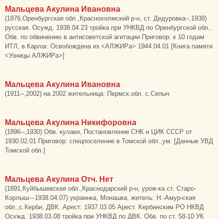
Мальцева Акулина Ивановна
(1876,Оренбургская обл.,Краснохолмский р-н, ст. Дедуровка--,1938)
русская. Осужд. 1938.04.23 тройка при УНКВД по Оренбургской обл..
Обв. по обвинению в антисоветской агитации Приговор: к 10 годам
ИТЛ, в Карлаг. Освобождена из <АЛЖИРа> 1944.04.01 [Книга памяти
<Узницы АЛЖИРа>]
Мальцева Акулина Ивановна
(1911--,2002) на 2002 жительница: Пермск.обл. с.Сепыч
Мальцева Акулина Никифоровна
(1896--,1930) Обв. кулаки, Постановление СНК и ЦИК СССР от
1930.02.01 Приговор: спецпоселение в Томской обл.,ум. [Данные УВД
Томской обл.]
Мальцева Акулина Отч. Нет
(1891,Куйбышевская обл.,Краснодарский р-н, урож-ка ст. Старо-
Корлыш---1938.04.07) украинка, Монашка, житель: Н.-Амур-ская
обл.,с.Керби, ДВК. Арест: 1937.03.05 Арест. Кербинским РО НКВД
Осужд. 1938.03.08 тройка при УНКВД по ДВК. Обв. по ст. 58-10 УК